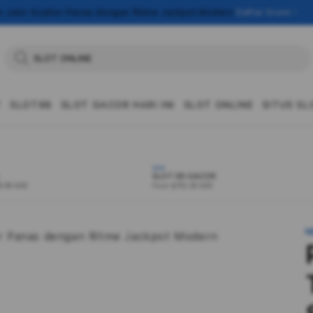
n Jalur Scatter Panas dengan Ritme Jackpot Modern
Daftar Disini !
T
SLOT88
SLOT GACOR HARI INI
SLOT ONLINE
SITUS S
NEW
SLOT 88 GACOR
9.99 SGD
From $752.00 SGD
N