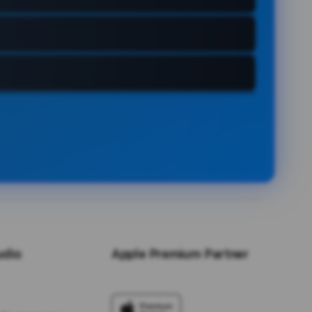
ua kalangan pemain di Indonesia.
dan isi data yang diperlukan. Setelah akun
akan satu akun saja.
 di Indonesia. Anda dapat mengakses situs
at koneksi menjadi tidak stabil.
uh. Sebagai partner resmi Slot88, POS4D
an pengalaman bermain yang nyaman dan
udio
Apple Premium Partner