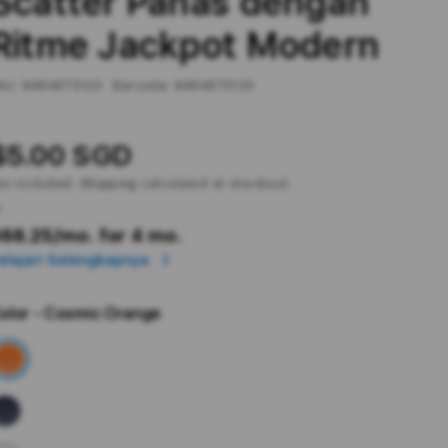
Scatter Panas dengan
Ritme Jackpot Modern
KU:
9484875120
Barcode:
9484875120
$5.00 SGD
ax included.
Shipping
calculated at checkout.
r
68.25
/mo. for 4 mo.
elajari Selengkapnya
olor
- Cosmic Orange