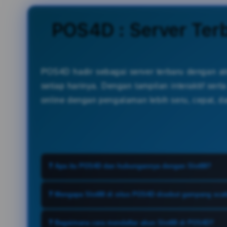
in
modal
POS4D : Server Terb
POS4D hadir sebagai server terbaru dengan atm
setiap harinya. Dengan tampilan interaktif se
online dengan pengalaman lebih seru, cepat, d
❓ Apa itu POS4D dan hubungannya dengan Slot88?
POS4D merupakan situs penyedia layanan sl
❓ Mengapa Slot88 di situs POS4D disebut gampang scat
ini memastikan seluruh pemain mendapatk
permainan yang adil.
Game yang tersedia di POS4D memiliki tin
❓ Bagaimana cara mendaftar akun Slot88 di POS4D?