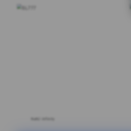
Open
media
6
in
modal
Open
of
NaN
/
-Infinity
media
8