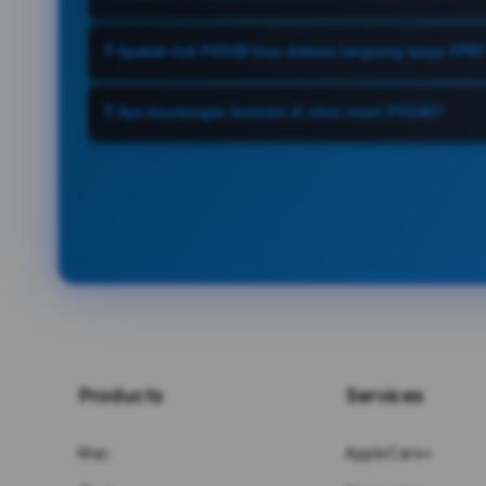
algoritma kemenangan terbaru tahun 2026
Proses pendaftaran sangat sederhana. Kunj
❓ Apakah link POS4D bisa diakses langsung tanpa VPN
aktif, Anda bisa langsung menikmati semu
Ya, POS4D menyediakan link alternatif re
❓ Apa keuntungan bermain di situs resmi POS4D?
dengan lancar dan cepat tanpa memerlukan 
Keuntungan utama adalah keamanan trans
memberikan bonus melimpah serta laya
terpercaya.
Products
Services
Mac
AppleCare+