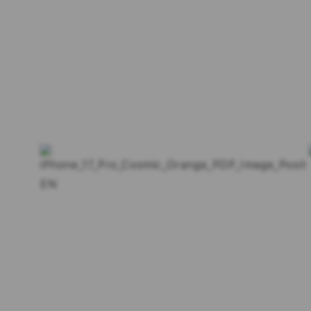
Open
media
1
in
modal