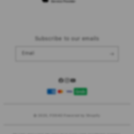
Subscribe to our emails
Email
Facebook
Instagram
YouTube
Payment
methods
© 2025,
POS4D
Powered by Shopify