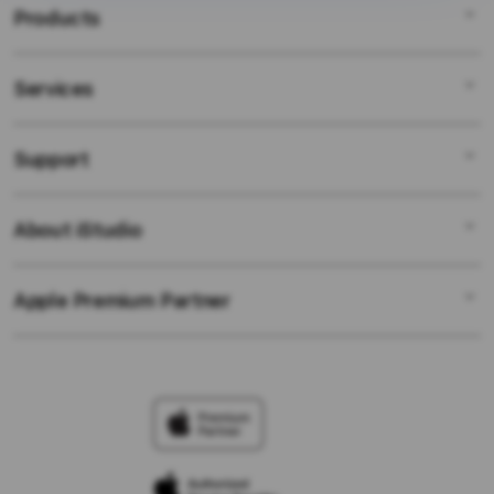
untuk memastikan pengalaman
Products
bermain yang nyaman dan
terpercaya.
Services
SLOT88
SLOT GACOR
Support
AppleCare+
POS4D
Corporate
SLOT ONLINE
About iStudio
My Account
SLOT GACOR
SITUS SLOT
Collection & Delivery
Elush Service Provider
SLOT GACOR MAXWIN
Apple Premium Partner
About Us
Returns & Exchanges
Financing Options
POS4D
Find an iStudio near you
Contact Us
Trade-in
LINK RESMI
Why Shop at iStudio
FAQ
Traveller’s Reservation
Elush Corporate Website
Privacy Policy
Site Terms of Use