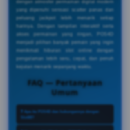
dengan atmosfer permainan digital modern
yang dipenuhi sensasi scatter panas dan
peluang jackpot lebih menarik setiap
harinya. Dengan tampilan interaktif serta
akses permainan yang ringan, POS4D
menjadi pilihan banyak pemain yang ingin
menikmati hiburan slot online dengan
pengalaman lebih seru, cepat, dan penuh
kejutan menarik sepanjang waktu.
FAQ — Pertanyaan
Umum
❓ Apa itu POS4D dan hubungannya dengan
Slot88?
POS4D merupakan situs penyedia