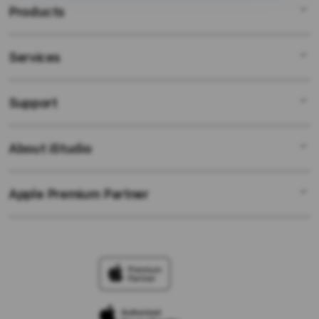
untuk memastikan pengalaman
Products
bermain yang nyaman dan
terpercaya.
Services
SLOT88
SLOT GACOR
Support
AppleCare+
POS4D
Corporate
SLOT ONLINE
About iStudio
My Account
SLOT GACOR
SITUS SLOT
Collection & Delivery
Elush Service Provider
SLOT GACOR MAXWIN
Apple Premium Partner
About Us
Returns & Exchanges
Financing Options
POS4D
Find an iStudio near you
Contact Us
Trade-in
LINK RESMI
Why Shop at iStudio
FAQ
Traveller’s Reservation
Elush Corporate Website
Privacy Policy
Site Terms of Use