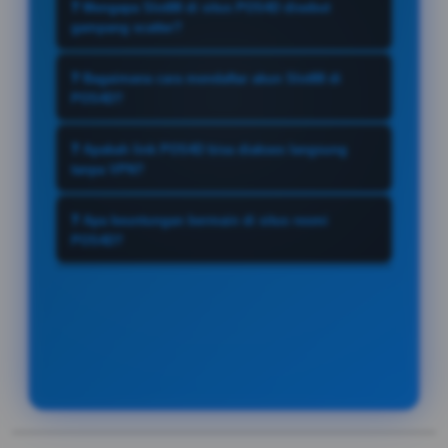
❓ Mengapa Slot88 di situs POS4D disebut
layanan slot online yang telah
gampang scatter?
memiliki lisensi resmi sebagai mitra
Game yang tersedia di POS4D
utama Slot88 di Indonesia.
❓ Bagaimana cara mendaftar akun Slot88 di
memiliki tingkat kemenangan atau
POS4D?
Kerjasama ini memastikan seluruh
RTP yang sangat tinggi. Seluruh
pemain mendapatkan akses
Proses pendaftaran sangat
koleksi game Slot88 dikurasi
❓ Apakah link POS4D bisa diakses langsung
langsung ke game Slot88 yang asli
sederhana. Kunjungi link slot gacor
tanpa VPN?
berdasarkan algoritma kemenangan
dengan sistem keamanan data
resmi POS4D, pilih menu daftar, dan
terbaru tahun 2026 untuk
Ya, POS4D menyediakan link
terbaik dan jaminan permainan yang
isi data yang diperlukan. Setelah
❓ Apa keuntungan bermain di situs resmi
memberikan peluang maxwin
alternatif resmi anti blokir yang
POS4D?
adil.
akun aktif, Anda bisa langsung
maksimal bagi semua kalangan
dirancang khusus untuk pemain di
menikmati semua jenis permainan
Keuntungan utama adalah keamanan
pemain di Indonesia.
Indonesia. Anda dapat mengakses
slot88 online hanya dengan
transaksi dan jaminan pembayaran
situs dengan lancar dan cepat tanpa
menggunakan satu akun saja.
kemenangan secara penuh. Sebagai
memerlukan aplikasi tambahan
partner resmi Slot88, POS4D
seperti VPN yang sering kali
memberikan bonus melimpah serta
membuat koneksi menjadi tidak
layanan pelanggan yang aktif 24 jam
stabil.