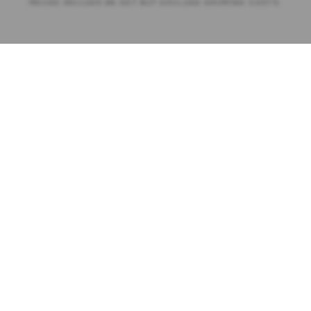
PRICES INCLUDE 9% GST BUT EXCLUDE SHIPPING COSTS.
S
i
n
g
l
e
c
o
l
u
m
n
a
c
c
o