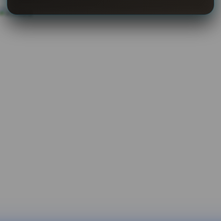
Open
media
7
in
modal
Open
media
9