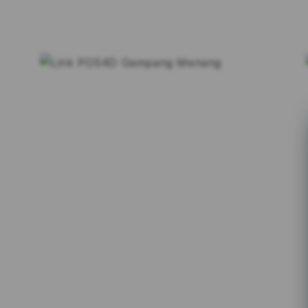
Open
media
4
in
modal