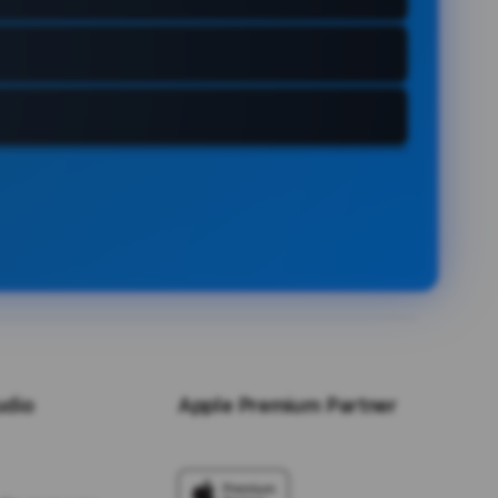
ua kalangan pemain di Indonesia.
dan isi data yang diperlukan. Setelah akun
akan satu akun saja.
 di Indonesia. Anda dapat mengakses situs
at koneksi menjadi tidak stabil.
uh. Sebagai partner resmi Slot88, POS4D
an pengalaman bermain yang nyaman dan
udio
Apple Premium Partner