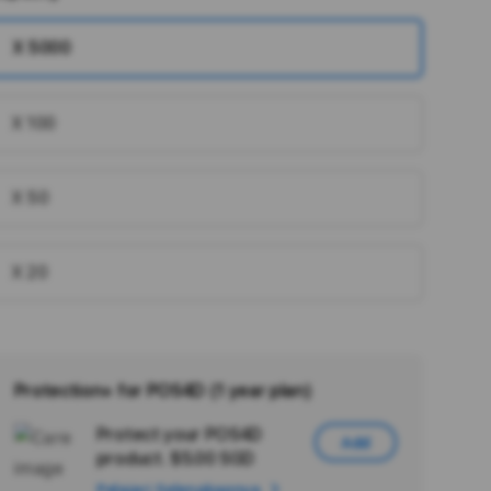
X 5000
X 100
X 50
X 20
Protection+ for POS4D (1 year plan)
Protect your POS4D
Add
Add
product.
$5.00 SGD
Apple
Pelajari Selengkapnya