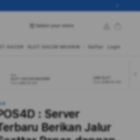
Select your store
Log in
Cart
LOT GACOR
SLOT GACOR MAXWIN
Daftar
Login
NEW
LINK SLOT
SLOT GACOR MAXWIN
From $1888.00 SGD
From $999.00 SGD
EW
POS4D : Server
Terbaru Berikan Jalur