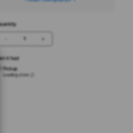
Care
uantity
Decrease
Increase
quantity
quantity
for
for
et it fast
POS4D
POS4D
:
:
Pickup
Server
Server
Loading store
Terbaru
Terbaru
Berikan
Berikan
Jalur
Jalur
Scatter
Scatter
Panas
Panas
dengan
dengan
Ritme
Ritme
Jackpot
Jackpot
Modern
Modern