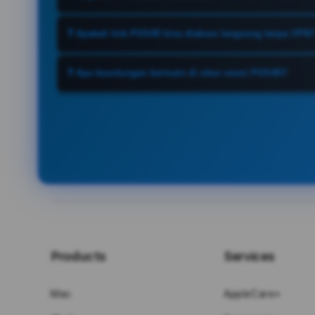
algoritma kemenangan terbaru tahun 2026
Proses pendaftaran sangat sederhana. Kunj
❓ Apakah link POS4D bisa diakses langsung tanpa VPN
aktif, Anda bisa langsung menikmati semu
Ya, POS4D menyediakan link alternatif re
❓ Apa keuntungan bermain di situs resmi POS4D?
dengan lancar dan cepat tanpa memerlukan 
Keuntungan utama adalah keamanan trans
memberikan bonus melimpah serta laya
terpercaya.
Products
Services
Mac
AppleCare+