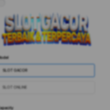
odel
SLOT GACOR
SLOT ONLINE
apacity