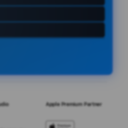
ua kalangan pemain di Indonesia.
dan isi data yang diperlukan. Setelah akun
akan satu akun saja.
 di Indonesia. Anda dapat mengakses situs
at koneksi menjadi tidak stabil.
uh. Sebagai partner resmi Slot88, POS4D
an pengalaman bermain yang nyaman dan
udio
Apple Premium Partner