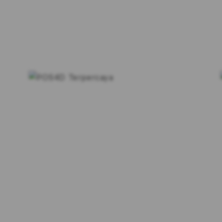
Open
media
2
in
modal