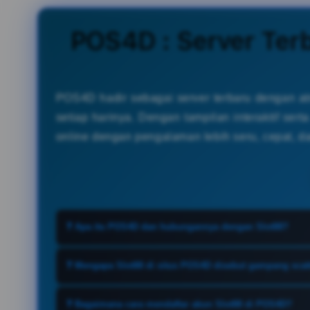
in
modal
POS4D : Server Terb
POS4D hadir sebagai server terbaru dengan atm
setiap harinya. Dengan tampilan interaktif se
online dengan pengalaman lebih seru, cepat, d
❓ Apa itu POS4D dan hubungannya dengan Slot88?
POS4D merupakan situs penyedia layanan sl
❓ Mengapa Slot88 di situs POS4D disebut gampang scat
ini memastikan seluruh pemain mendapatk
permainan yang adil.
Game yang tersedia di POS4D memiliki tin
❓ Bagaimana cara mendaftar akun Slot88 di POS4D?