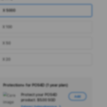
X 5000
X 100
X 50
X 20
Protection+ for POS4D (1 year plan)
Protect your POS4D
Add
Add
product.
$5.00 SGD
Apple
Pelajari Selengkapnya