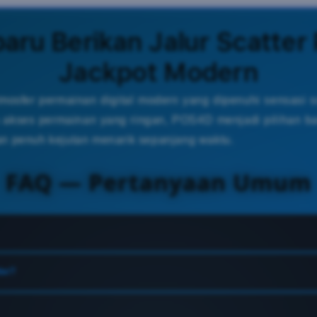
in
modal
aru Berikan Jalur Scatte
Jackpot Modern
osfer permainan digital modern yang dipenuhi sensasi s
rta akses permainan yang ringan, POS4D menjadi pilihan b
an penuh kejutan menarik sepanjang waktu.
FAQ — Pertanyaan Umum
ot online yang telah memiliki lisensi resmi sebagai 
ter?
an akses langsung ke game Slot88 yang asli dengan 
gkat kemenangan atau RTP yang sangat tinggi. Seluruh