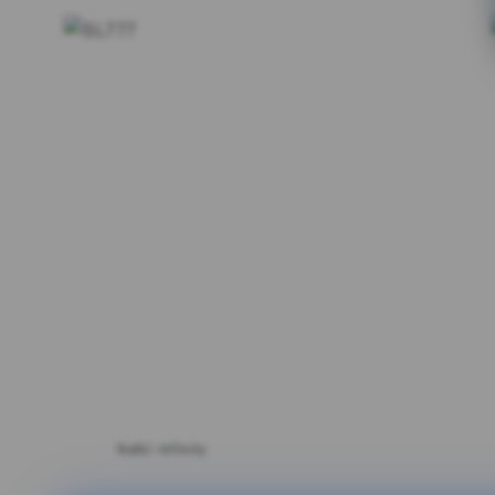
Open
media
6
in
modal
Open
of
NaN
/
-Infinity
media
8