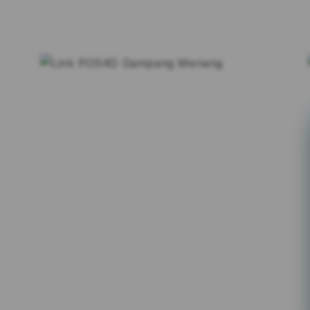
Open
media
4
in
modal