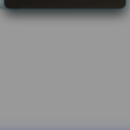
Open
media
7
in
modal
Open
media
9