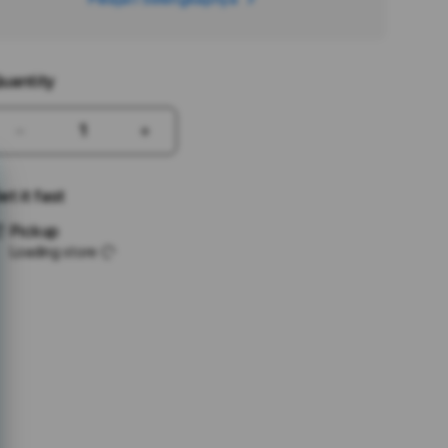
Care
uantity
Decrease
Increase
quantity
quantity
for
for
et it fast
POS4D
POS4D
:
:
Pickup
Server
Server
Loading store
Terbaru
Terbaru
Berikan
Berikan
Jalur
Jalur
Scatter
Scatter
Panas
Panas
dengan
dengan
Ritme
Ritme
Jackpot
Jackpot
Modern
Modern