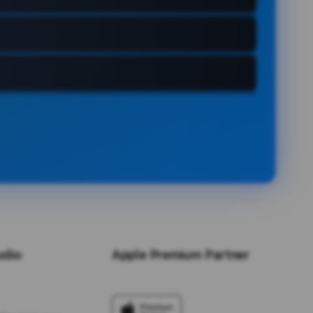
ua kalangan pemain di Indonesia.
dan isi data yang diperlukan. Setelah akun
akan satu akun saja.
 di Indonesia. Anda dapat mengakses situs
at koneksi menjadi tidak stabil.
uh. Sebagai partner resmi Slot88, POS4D
an pengalaman bermain yang nyaman dan
udio
Apple Premium Partner