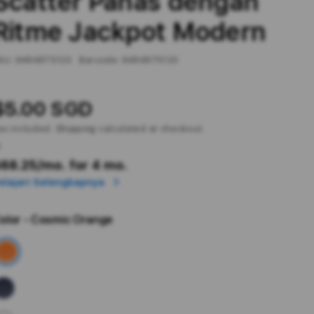
Scatter Panas dengan
Ritme Jackpot Modern
KU:
9484875120
Barcode:
9484875120
$5.00 SGD
ax included.
Shipping
calculated at checkout.
r
68.25
/mo. for 4 mo.
elajari Selengkapnya
olor
- Cosmic Orange