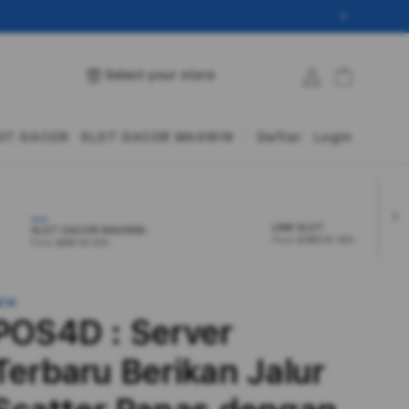
Select your store
Log in
Cart
LOT GACOR
SLOT GACOR MAXWIN
Daftar
Login
NEW
LINK SLOT
SLOT GACOR MAXWIN
From $1888.00 SGD
From $999.00 SGD
EW
POS4D : Server
Terbaru Berikan Jalur