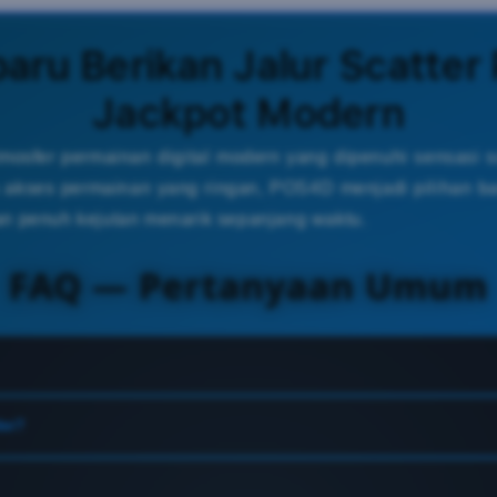
in
modal
aru Berikan Jalur Scatte
Jackpot Modern
osfer permainan digital modern yang dipenuhi sensasi s
rta akses permainan yang ringan, POS4D menjadi pilihan b
an penuh kejutan menarik sepanjang waktu.
FAQ — Pertanyaan Umum
ot online yang telah memiliki lisensi resmi sebagai 
ter?
an akses langsung ke game Slot88 yang asli dengan 
gkat kemenangan atau RTP yang sangat tinggi. Seluruh