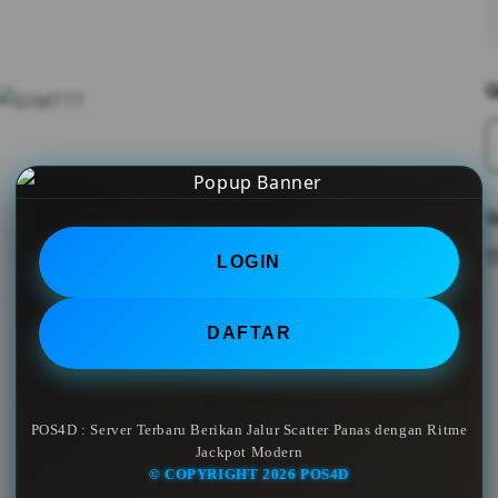
Q
Open
media
5
in
modal
G
LOGIN
DAFTAR
POS4D : Server Terbaru Berikan Jalur Scatter Panas dengan Ritme
Jackpot Modern
© COPYRIGHT 2026 POS4D