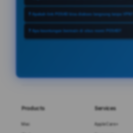
algoritma kemenangan terbaru tahun 2026
Proses pendaftaran sangat sederhana. Kunj
❓ Apakah link POS4D bisa diakses langsung tanpa VPN
aktif, Anda bisa langsung menikmati semu
Ya, POS4D menyediakan link alternatif re
❓ Apa keuntungan bermain di situs resmi POS4D?
dengan lancar dan cepat tanpa memerlukan 
Keuntungan utama adalah keamanan trans
memberikan bonus melimpah serta laya
terpercaya.
Products
Services
Mac
AppleCare+