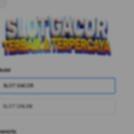
odel
SLOT GACOR
SLOT ONLINE
apacity