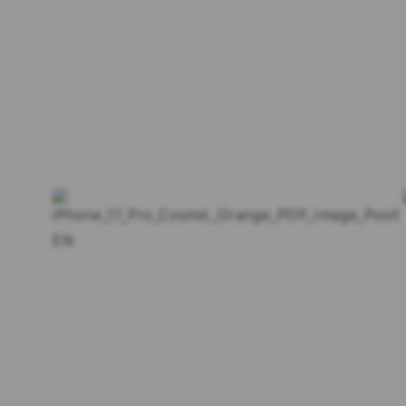
Open
media
1
in
modal