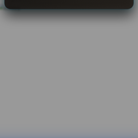
Open
media
7
in
modal
Open
media
9