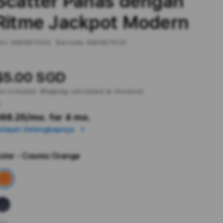
Scatter Panas dengan
Ritme Jackpot Modern
KU:
9484875120
Barcode:
9484875120
$5.00 SGD
ax included.
Shipping
calculated at checkout.
r
68.25
/mo. for 4 mo.
elajari Selengkapnya
olor
- Cosmic Orange