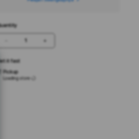
Care
uantity
Decrease
Increase
quantity
quantity
for
for
et it fast
POS4D
POS4D
:
:
Pickup
Server
Server
Loading store
Terbaru
Terbaru
Berikan
Berikan
Jalur
Jalur
Scatter
Scatter
Panas
Panas
dengan
dengan
Ritme
Ritme
Jackpot
Jackpot
Modern
Modern