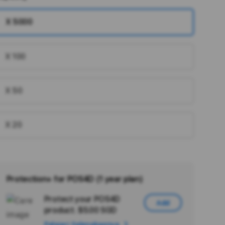
X 5000
X 100
X 50
X 20
Protection+ for POS4D (1 year plan)
Protect your POS4D
Add
Add
product.
$5.00 SGD
Apple
Pelajari Selengkapnya