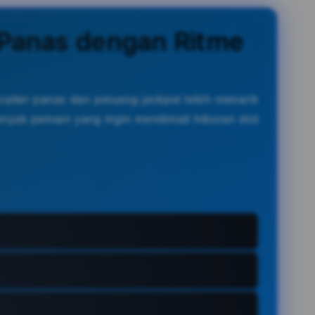
r Panas dengan Ritme
catter panas dan peluang jackpot lebih menarik
anyak pemain yang ingin menikmati hiburan slot
mitra utama Slot88 di Indonesia. Kerjasama
sistem keamanan data terbaik dan jaminan
 koleksi game Slot88 dikurasi berdasarkan