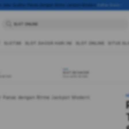
n Jalur Scatter Panas dengan Ritme Jackpot Modern
Daftar Disini !
T
SLOT88
SLOT GACOR HARI INI
SLOT ONLINE
SITUS S
NEW
SLOT 88 GACOR
9.99 SGD
From $752.00 SGD
N