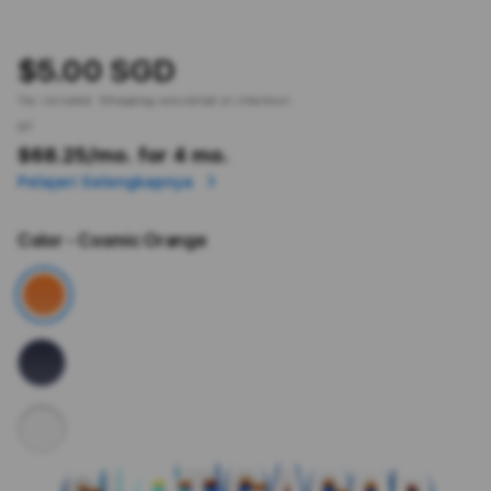
$5.00 SGD
Tax included.
Shipping
calculated at checkout.
or
$68.25
/mo. for 4 mo.
Pelajari Selengkapnya
Color
- Cosmic Orange