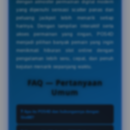
dengan atmosfer permainan digital modern
yang dipenuhi sensasi scatter panas dan
peluang jackpot lebih menarik setiap
harinya. Dengan tampilan interaktif serta
akses permainan yang ringan, POS4D
menjadi pilihan banyak pemain yang ingin
menikmati hiburan slot online dengan
pengalaman lebih seru, cepat, dan penuh
kejutan menarik sepanjang waktu.
FAQ — Pertanyaan
Umum
❓ Apa itu POS4D dan hubungannya dengan
Slot88?
POS4D merupakan situs penyedia