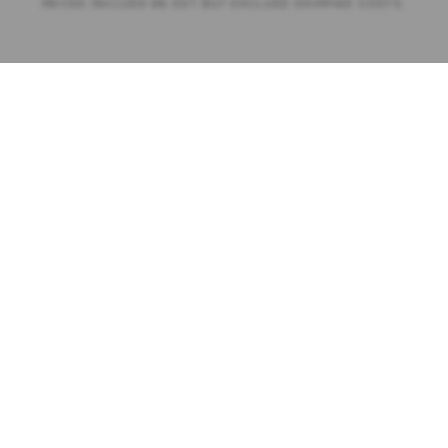
PRICES INCLUDE 9% GST BUT EXCLUDE SHIPPING COSTS.
S
i
n
g
l
e
c
o
l
u
m
n
a
c
c
o