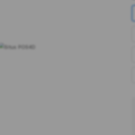
Open
media
3
in
modal