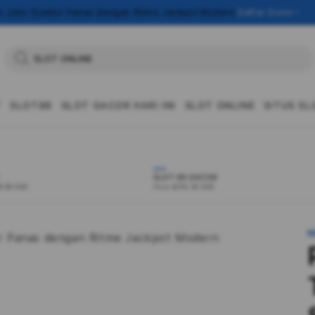
n Jalur Scatter Panas dengan Ritme Jackpot Modern
Daftar Disini !
T
SLOT88
SLOT GACOR HARI INI
SLOT ONLINE
SITUS S
NEW
SLOT 88 GACOR
9.99 SGD
From $752.00 SGD
N