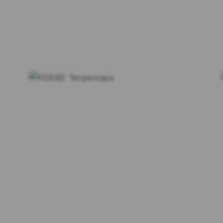
Open
media
2
in
modal