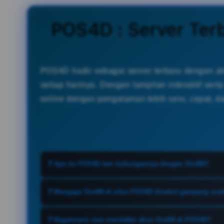
in
modal
POS4D : Server Terb
POS4D hadir sebagai server terbaru dengan atm
setiap harinya. Dengan tampilan interaktif se
online dengan pengalaman lebih seru, cepat, d
❓ Apa itu POS4D dan hubungannya dengan Slot88?
POS4D merupakan situs penyedia layanan sl
❓ Mengapa Slot88 di situs POS4D disebut gampang scat
ini memastikan seluruh pemain mendapatk
permainan yang adil.
Game yang tersedia di POS4D memiliki tin
❓ Bagaimana cara mendaftar akun Slot88 di POS4D?