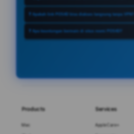
algoritma kemenangan terbaru tahun 2026
Proses pendaftaran sangat sederhana. Kunj
❓ Apakah link POS4D bisa diakses langsung tanpa VPN
aktif, Anda bisa langsung menikmati semu
Ya, POS4D menyediakan link alternatif re
❓ Apa keuntungan bermain di situs resmi POS4D?
dengan lancar dan cepat tanpa memerlukan 
Keuntungan utama adalah keamanan trans
memberikan bonus melimpah serta laya
terpercaya.
Products
Services
Mac
AppleCare+