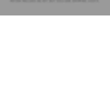
PRICES INCLUDE 9% GST BUT EXCLUDE SHIPPING COSTS.
S
i
n
g
l
e
c
o
l
u
m
n
a
c
c
o