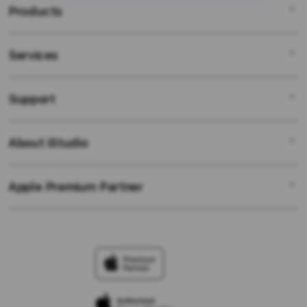
untuk memastikan pengalaman
Products
bermain yang nyaman dan
terpercaya.
Services
SLOT88
SLOT GACOR
Support
AppleCare+
POS4D
Corporate
SLOT ONLINE
About iStudio
My Account
SLOT GACOR
SITUS SLOT
Collection & Delivery
Elush Service Provider
SLOT GACOR MAXWIN
Apple Premium Partner
About Us
Returns & Exchanges
Financing Options
POS4D
Find an iStudio near you
Contact Us
Trade-in
LINK RESMI
Why Shop at iStudio
FAQ
Traveller’s Reservation
Elush Corporate Website
Privacy Policy
Site Terms of Use