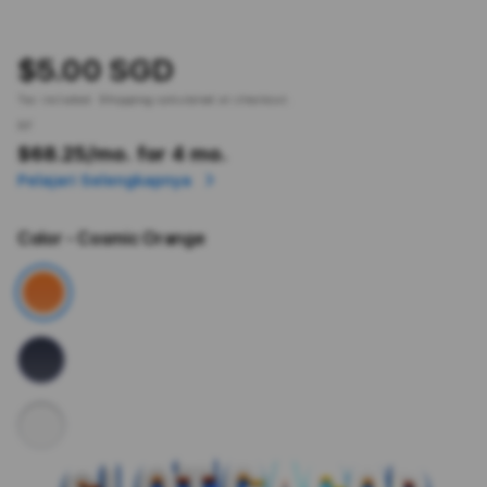
$5.00 SGD
Tax included.
Shipping
calculated at checkout.
or
$68.25
/mo. for 4 mo.
Pelajari Selengkapnya
Color
- Cosmic Orange