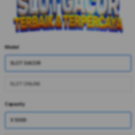
Model
SLOT GACOR
SLOT ONLINE
Capacity
X 5000