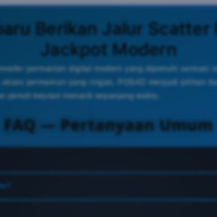
in
modal
aru Berikan Jalur Scatte
Jackpot Modern
osfer permainan digital modern yang dipenuhi sensasi s
rta akses permainan yang ringan, POS4D menjadi pilihan b
an penuh kejutan menarik sepanjang waktu.
FAQ — Pertanyaan Umum
ot online yang telah memiliki lisensi resmi sebagai 
ter?
an akses langsung ke game Slot88 yang asli dengan 
gkat kemenangan atau RTP yang sangat tinggi. Seluruh