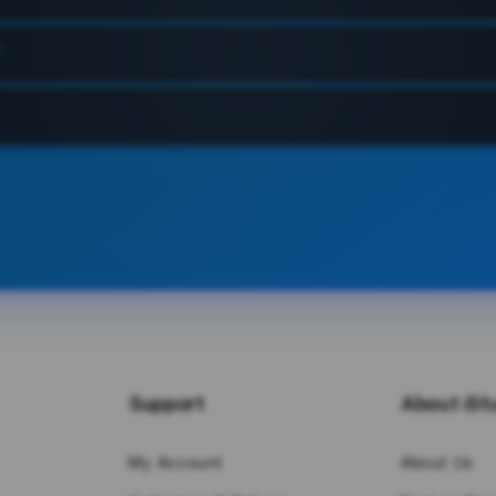
 untuk memberikan peluang maxwin maksimal bagi sem
ungi link slot gacor resmi POS4D, pilih menu daftar, 
?
a jenis permainan slot88 online hanya dengan menggun
smi anti blokir yang dirancang khusus untuk pemain
aplikasi tambahan seperti VPN yang sering kali membu
aksi dan jaminan pembayaran kemenangan secara pen
nan pelanggan yang aktif 24 jam untuk memastik
Support
About iSt
My Account
About Us