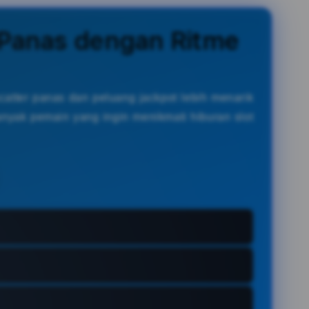
r Panas dengan Ritme
catter panas dan peluang jackpot lebih menarik
anyak pemain yang ingin menikmati hiburan slot
mitra utama Slot88 di Indonesia. Kerjasama
sistem keamanan data terbaik dan jaminan
 koleksi game Slot88 dikurasi berdasarkan