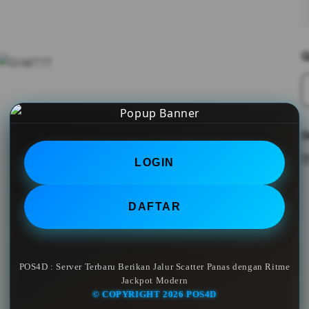
Q
Open
media
5
in
modal
G
LOGIN
DAFTAR
POS4D : Server Terbaru Berikan Jalur Scatter Panas dengan Ritme
Jackpot Modern
© COPYRIGHT 2026 POS4D