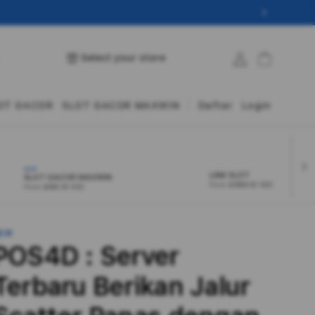
Select your store
Log in
Cart
LOT GACOR
SLOT GACOR MAXWIN
Daftar
Login
NEW
LINK SLOT
SLOT GACOR MAXWIN
From $1888.00 SGD
From $999.00 SGD
EW
POS4D : Server
Terbaru Berikan Jalur