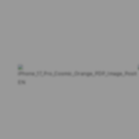
Open
media
1
in
modal