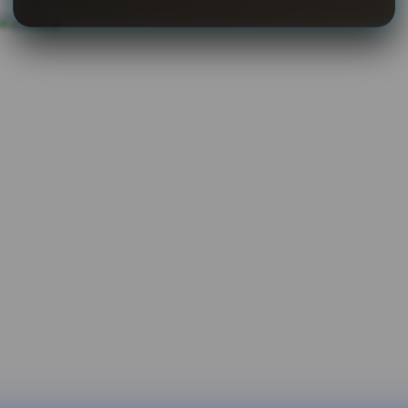
Open
media
7
in
modal
Open
media
9