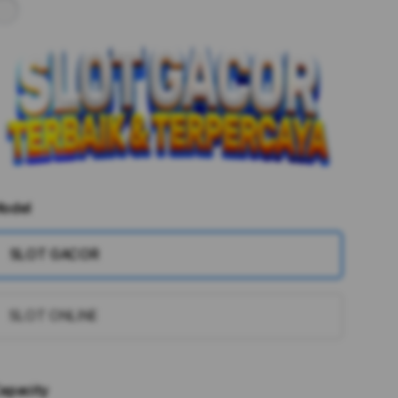
odel
SLOT GACOR
SLOT ONLINE
apacity