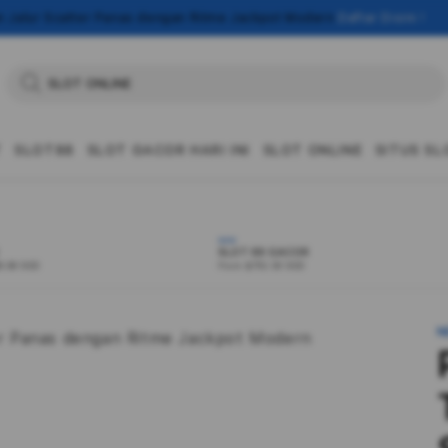
n Jalur Scatter Panas dengan Ritme Jackpot Modern
Daftar Disini !
T
SLOT88
SLOT GACOR HARI INI
SLOT ONLINE
SITUS S
NEW
SLOT 88 GACOR
9.99 SGD
From $752.00 SGD
N