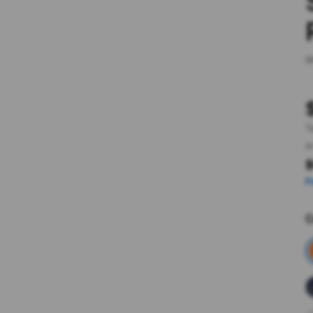
S
T
o
$
P
C