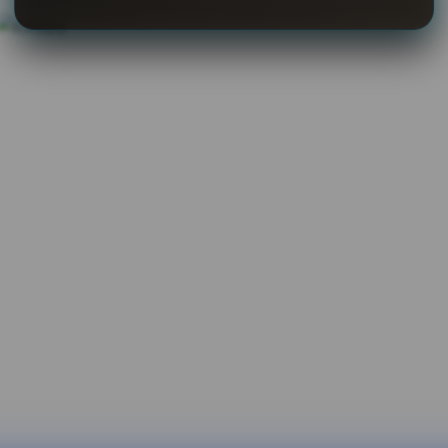
Open
media
7
in
modal
Open
media
9