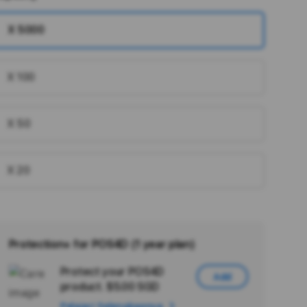
X 5000
X 100
X 50
X 20
Protection+ for POS4D (1 year plan)
Protect your POS4D
Add
Add
product.
$5.00 SGD
Apple
Pelajari Selengkapnya