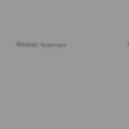
Open
media
2
in
modal