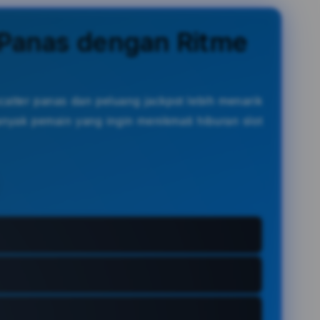
r Panas dengan Ritme
catter panas dan peluang jackpot lebih menarik
anyak pemain yang ingin menikmati hiburan slot
mitra utama Slot88 di Indonesia. Kerjasama
sistem keamanan data terbaik dan jaminan
 koleksi game Slot88 dikurasi berdasarkan