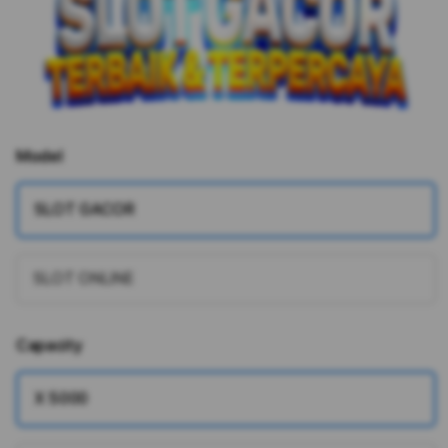
Model
SLOT GACOR
SLOT ONLINE
Capacity
X 5000