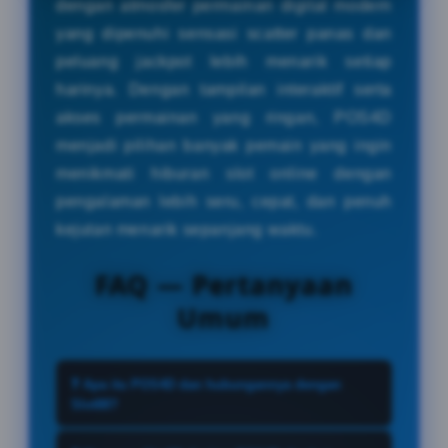
dengan atmosfer permainan digital modern
yang dipenuhi sensasi scatter panas dan
peluang jackpot lebih menarik setiap
harinya. Dengan tampilan interaktif serta
akses permainan yang ringan, POS4D
menjadi pilihan banyak pemain yang ingin
menikmati hiburan slot online dengan
pengalaman lebih seru, cepat, dan penuh
kejutan menarik sepanjang waktu.
FAQ — Pertanyaan
Umum
❓ Apa itu POS4D dan hubungannya dengan
Slot88?
POS4D merupakan situs penyedia