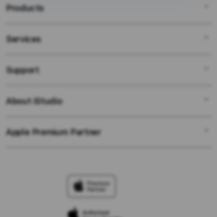
untuk memastikan pengalaman
Products
bermain yang nyaman dan
terpercaya.
Services
SLOT88
SLOT GACOR
Support
AppleCare+
POS4D
Corporate
SLOT ONLINE
About iStudio
My Account
SLOT GACOR
SITUS SLOT
Collection & Delivery
Elush Service Provider
SLOT GACOR MAXWIN
Apple Premium Partner
About Us
Returns & Exchanges
Financing Options
POS4D
Find an iStudio near you
Contact Us
Trade-in
LINK RESMI
Why Shop at iStudio
FAQ
Traveller’s Reservation
Elush Corporate Website
Privacy Policy
Site Terms of Use