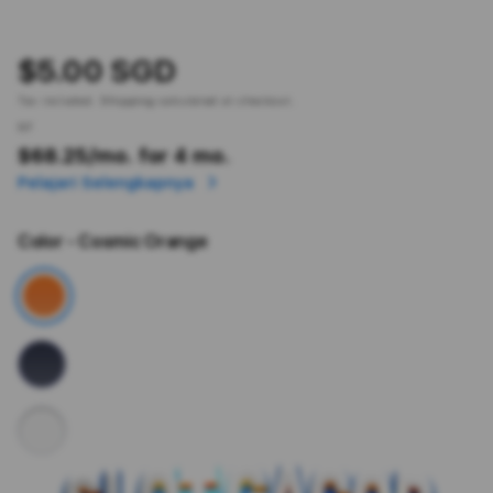
$5.00 SGD
Tax included.
Shipping
calculated at checkout.
or
$68.25
/mo. for 4 mo.
Pelajari Selengkapnya
Color
- Cosmic Orange