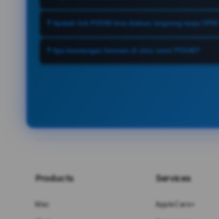
algoritma kemenangan terbaru tahun 2026
Proses pendaftaran sangat sederhana. Kunj
❓ Apakah link POS4D bisa diakses langsung tanpa VPN
aktif, Anda bisa langsung menikmati semu
Ya, POS4D menyediakan link alternatif re
❓ Apa keuntungan bermain di situs resmi POS4D?
dengan lancar dan cepat tanpa memerlukan 
Keuntungan utama adalah keamanan trans
memberikan bonus melimpah serta laya
terpercaya.
Products
Services
Mac
AppleCare+