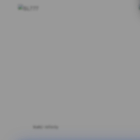
Open
media
6
in
modal
Open
of
NaN
/
-Infinity
media
8