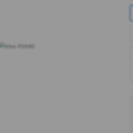
Open
media
3
in
modal