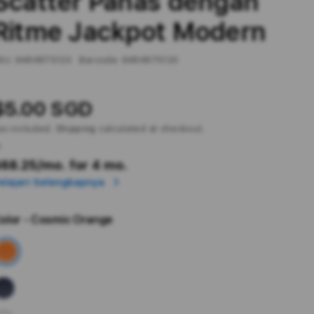
Scatter Panas dengan
Ritme Jackpot Modern
KU:
9484875120
Barcode:
9484875120
$5.00 SGD
ax included.
Shipping
calculated at checkout.
r
68.25
/mo. for 4 mo.
elajari Selengkapnya
olor
- Cosmic Orange