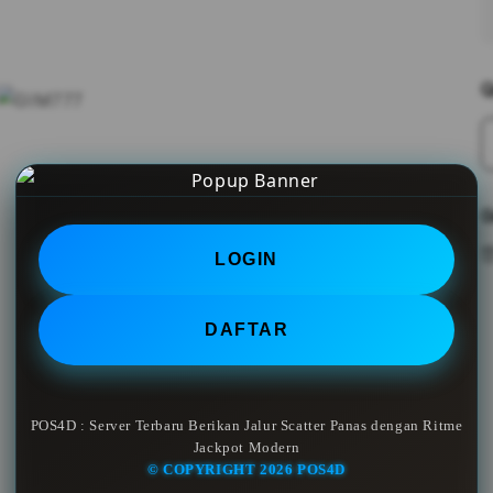
Q
Open
media
5
in
modal
G
LOGIN
DAFTAR
POS4D : Server Terbaru Berikan Jalur Scatter Panas dengan Ritme
Jackpot Modern
© COPYRIGHT 2026 POS4D