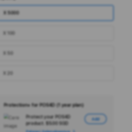
X 5000
X 100
X 50
X 20
Protection+ for POS4D (1 year plan)
Protect your POS4D
Add
Add
product.
$5.00 SGD
Apple
Pelajari Selengkapnya