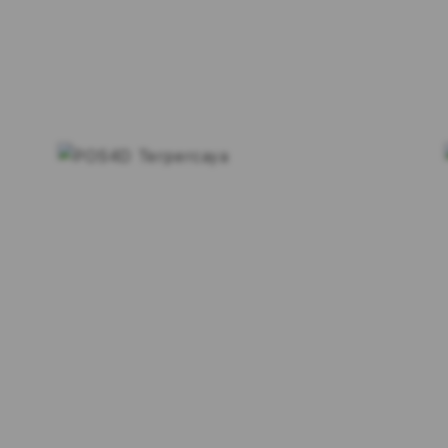
Open
media
2
in
modal