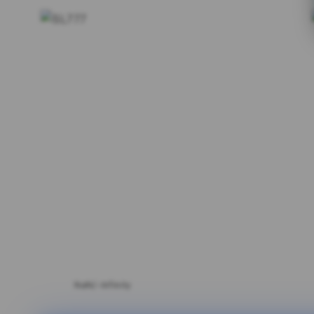
Open
media
6
in
modal
Open
of
NaN
/
-Infinity
media
8