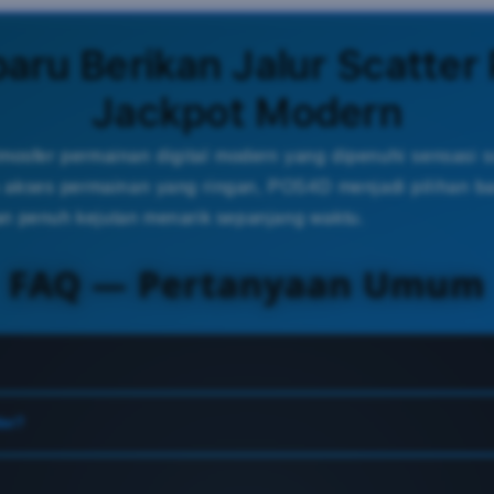
in
modal
aru Berikan Jalur Scatte
Jackpot Modern
osfer permainan digital modern yang dipenuhi sensasi s
rta akses permainan yang ringan, POS4D menjadi pilihan b
an penuh kejutan menarik sepanjang waktu.
FAQ — Pertanyaan Umum
ot online yang telah memiliki lisensi resmi sebagai 
ter?
an akses langsung ke game Slot88 yang asli dengan 
gkat kemenangan atau RTP yang sangat tinggi. Seluruh