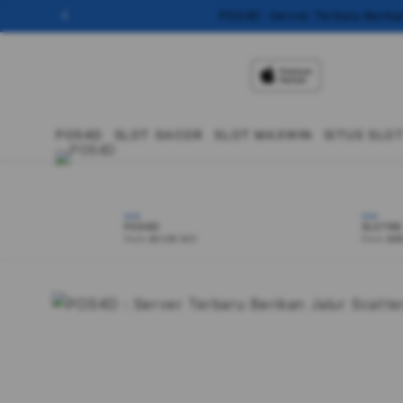
POS4D : Server Terbaru Berika
POS4D
SLOT GACOR
SLOT MAXWIN
SITUS SLO
NEW
NEW
POS4D
SLOT88
From $8.008 SGD
From $88
Skip to
product
information