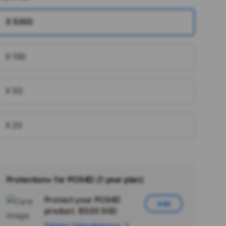
X 5000
X 100
X 50
X 20
Protection+ for POS4D (1 year plan)
Protect your POS4D
Add
Add
product.
$5.00 SGD
Apple
Pelajari Selengkapnya