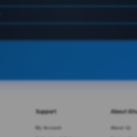
 untuk memberikan peluang maxwin maksimal bagi sem
ungi link slot gacor resmi POS4D, pilih menu daftar, 
?
a jenis permainan slot88 online hanya dengan menggun
smi anti blokir yang dirancang khusus untuk pemain
aplikasi tambahan seperti VPN yang sering kali membu
aksi dan jaminan pembayaran kemenangan secara pen
nan pelanggan yang aktif 24 jam untuk memastik
Support
About iSt
My Account
About Us