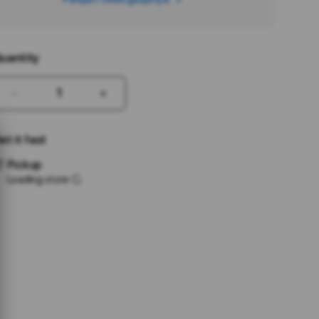
Care
uantity
Decrease
Increase
quantity
quantity
for
for
et it fast
POS4D
POS4D
:
:
Pickup
Server
Server
Loading store
Terbaru
Terbaru
Berikan
Berikan
Jalur
Jalur
Scatter
Scatter
Panas
Panas
dengan
dengan
Ritme
Ritme
Jackpot
Jackpot
Modern
Modern