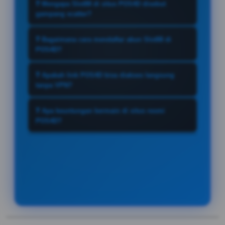
❓ Mengapa Slot88 di situs POS4D disebut
layanan slot online yang telah
gampang scatter?
memiliki lisensi resmi sebagai mitra
Game yang tersedia di POS4D
utama Slot88 di Indonesia.
❓ Bagaimana cara mendaftar akun Slot88 di
memiliki tingkat kemenangan atau
POS4D?
Kerjasama ini memastikan seluruh
RTP yang sangat tinggi. Seluruh
pemain mendapatkan akses
Proses pendaftaran sangat
koleksi game Slot88 dikurasi
❓ Apakah link POS4D bisa diakses langsung
langsung ke game Slot88 yang asli
sederhana. Kunjungi link slot gacor
tanpa VPN?
berdasarkan algoritma kemenangan
dengan sistem keamanan data
resmi POS4D, pilih menu daftar, dan
terbaru tahun 2026 untuk
Ya, POS4D menyediakan link
terbaik dan jaminan permainan yang
isi data yang diperlukan. Setelah
❓ Apa keuntungan bermain di situs resmi
memberikan peluang maxwin
alternatif resmi anti blokir yang
POS4D?
adil.
akun aktif, Anda bisa langsung
maksimal bagi semua kalangan
dirancang khusus untuk pemain di
menikmati semua jenis permainan
Keuntungan utama adalah keamanan
pemain di Indonesia.
Indonesia. Anda dapat mengakses
slot88 online hanya dengan
transaksi dan jaminan pembayaran
situs dengan lancar dan cepat tanpa
menggunakan satu akun saja.
kemenangan secara penuh. Sebagai
memerlukan aplikasi tambahan
partner resmi Slot88, POS4D
seperti VPN yang sering kali
memberikan bonus melimpah serta
membuat koneksi menjadi tidak
layanan pelanggan yang aktif 24 jam
stabil.