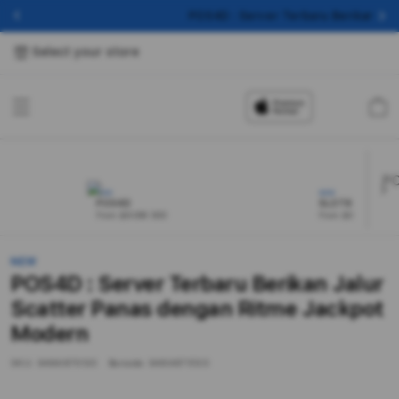
POS4D : Server Terbaru Berikan Ja
Select your store
Cart
NEW
NEW
POS4D
SLOT88
From $8.008 SGD
From $889.99 SGD
NEW
POS4D : Server Terbaru Berikan Jalur
Scatter Panas dengan Ritme Jackpot
Modern
SKU:
9484875120
Barcode:
9484875120