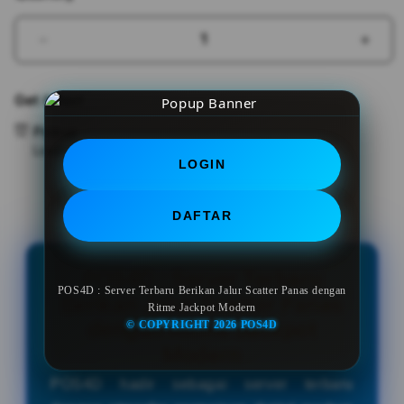
Decrease
Incr
quantity
quant
for
for
Get it fast
POS4D
POS
:
:
Pickup
Server
Serv
Loading store
Terbaru
Terb
LOGIN
Berikan
Beri
Jalur
Jalur
DAFTAR
Scatter
Scatt
Panas
Pana
dengan
deng
Ritme
Ritm
POS4D : Server Terbaru
POS4D : Server Terbaru Berikan Jalur Scatter Panas dengan
Jackpot
Jack
Berikan Jalur Scatter Panas
Ritme Jackpot Modern
Modern
Mode
dengan Ritme Jackpot
© COPYRIGHT 2026 POS4D
Modern
POS4D hadir sebagai server terbaru