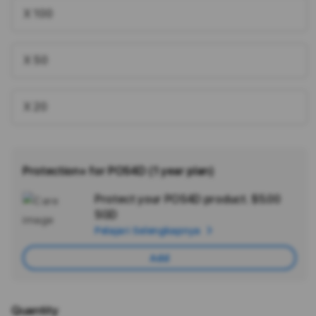
X 100
X 50
X 20
Protection+ for POS4D (1 year plan)
Protect your POS4D product.
$5.00
Ad
SGD
App
Pelajari Selengkapnya
Car
Add
Quantity