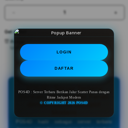
Decrease
Incr
quantity
quant
for
for
Get it fast
POS4D
POS
:
:
Pickup
Server
Serv
Loading store
Terbaru
Terb
LOGIN
Berikan
Beri
Jalur
Jalur
DAFTAR
Scatter
Scatt
Panas
Pana
dengan
deng
Ritme
Ritm
POS4D : Server Terbaru
POS4D : Server Terbaru Berikan Jalur Scatter Panas dengan
Jackpot
Jack
Berikan Jalur Scatter Panas
Ritme Jackpot Modern
Modern
Mode
dengan Ritme Jackpot
© COPYRIGHT 2026 POS4D
Modern
POS4D hadir sebagai server terbaru