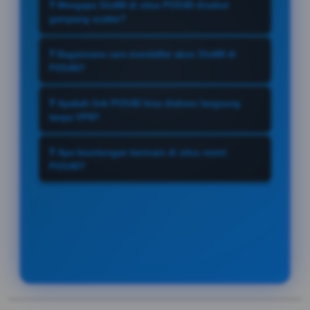
❓ Mengapa Slot88 di situs POS4D disebut
layanan slot online yang telah
gampang scatter?
memiliki lisensi resmi sebagai mitra
Game yang tersedia di POS4D
utama Slot88 di Indonesia.
❓ Bagaimana cara mendaftar akun Slot88 di
memiliki tingkat kemenangan atau
POS4D?
Kerjasama ini memastikan seluruh
RTP yang sangat tinggi. Seluruh
pemain mendapatkan akses
Proses pendaftaran sangat
koleksi game Slot88 dikurasi
❓ Apakah link POS4D bisa diakses langsung
langsung ke game Slot88 yang asli
sederhana. Kunjungi link slot gacor
tanpa VPN?
berdasarkan algoritma kemenangan
dengan sistem keamanan data
resmi POS4D, pilih menu daftar, dan
terbaru tahun 2026 untuk
Ya, POS4D menyediakan link
terbaik dan jaminan permainan yang
isi data yang diperlukan. Setelah
❓ Apa keuntungan bermain di situs resmi
memberikan peluang maxwin
alternatif resmi anti blokir yang
POS4D?
adil.
akun aktif, Anda bisa langsung
maksimal bagi semua kalangan
dirancang khusus untuk pemain di
menikmati semua jenis permainan
Keuntungan utama adalah keamanan
pemain di Indonesia.
Indonesia. Anda dapat mengakses
slot88 online hanya dengan
transaksi dan jaminan pembayaran
situs dengan lancar dan cepat tanpa
menggunakan satu akun saja.
kemenangan secara penuh. Sebagai
memerlukan aplikasi tambahan
partner resmi Slot88, POS4D
seperti VPN yang sering kali
memberikan bonus melimpah serta
membuat koneksi menjadi tidak
layanan pelanggan yang aktif 24 jam
stabil.