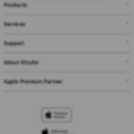
untuk memastikan pengalaman
Products
bermain yang nyaman dan
terpercaya.
Services
SLOT88
SLOT GACOR
Support
AppleCare+
POS4D
Corporate
SLOT ONLINE
About iStudio
My Account
SLOT GACOR
SITUS SLOT
Collection & Delivery
Elush Service Provider
SLOT GACOR MAXWIN
Apple Premium Partner
About Us
Returns & Exchanges
Financing Options
POS4D
Find an iStudio near you
Contact Us
Trade-in
LINK RESMI
Why Shop at iStudio
FAQ
Traveller’s Reservation
Elush Corporate Website
Privacy Policy
Site Terms of Use