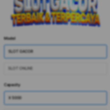
Model
SLOT GACOR
SLOT ONLINE
Capacity
X 5000