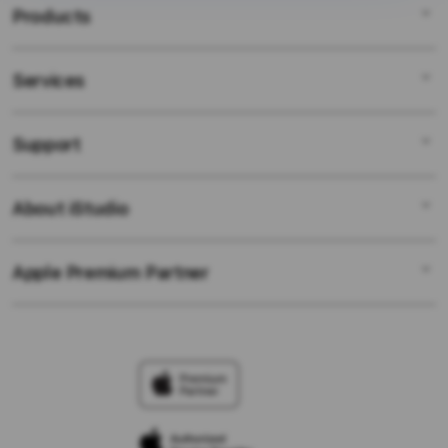
untuk memastikan pengalaman
Products
bermain yang nyaman dan
terpercaya.
Services
SLOT88
SLOT GACOR
Support
AppleCare+
POS4D
Corporate
SLOT ONLINE
About iStudio
My Account
SLOT GACOR
SITUS SLOT
Collection & Delivery
Elush Service Provider
SLOT GACOR MAXWIN
Apple Premium Partner
About Us
Returns & Exchanges
Financing Options
POS4D
Find an iStudio near you
Contact Us
Trade-in
LINK RESMI
Why Shop at iStudio
FAQ
Traveller’s Reservation
Elush Corporate Website
Privacy Policy
Site Terms of Use