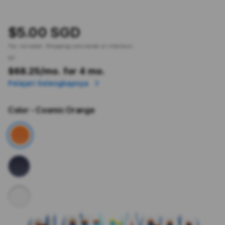
$5.00 SGD
Tax included.
Shipping
calculated at checkout.
or
$68.25
/mo. for 4 mo.
Pelajari Selengkapnya
Color
- Cosmic Orange