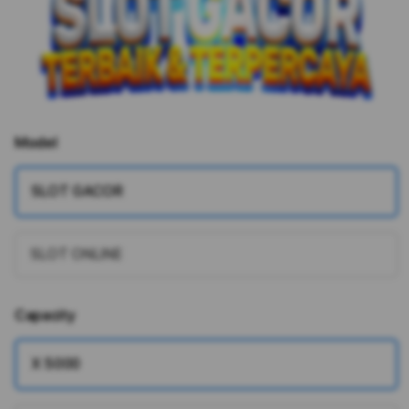
Model
SLOT GACOR
SLOT ONLINE
Capacity
X 5000