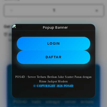
Decrease
Incr
quantity
quant
for
for
Get it fast
POS4D
POS
:
:
Pickup
Server
Serv
Loading store
Terbaru
Terb
LOGIN
Berikan
Beri
Jalur
Jalur
DAFTAR
Scatter
Scatt
Panas
Pana
dengan
deng
Ritme
Ritm
POS4D : Server Terbaru
POS4D : Server Terbaru Berikan Jalur Scatter Panas dengan
Jackpot
Jack
Berikan Jalur Scatter Panas
Ritme Jackpot Modern
Modern
Mode
dengan Ritme Jackpot
© COPYRIGHT 2026 POS4D
Modern
POS4D hadir sebagai server terbaru