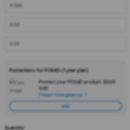
X 100
X 50
X 20
Protection+ for POS4D (1 year plan)
Protect your POS4D product.
$5.00
Ad
SGD
App
Pelajari Selengkapnya
Car
Add
Quantity