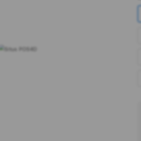
Open
media
3
in
modal