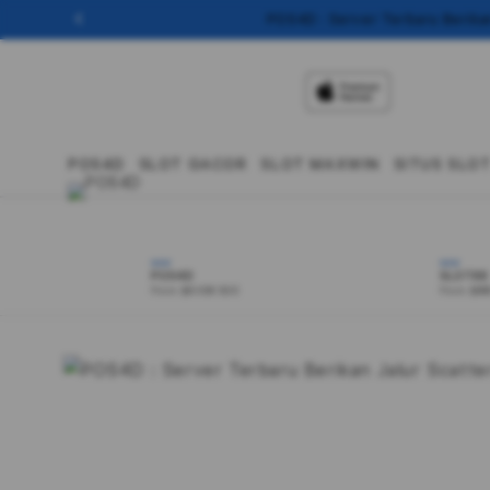
POS4D : Server Terbaru Berika
POS4D
SLOT GACOR
SLOT MAXWIN
SITUS SLO
NEW
NEW
POS4D
SLOT88
From $8.008 SGD
From $88
Skip to
product
information