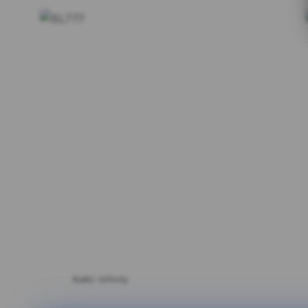
Open
media
6
in
modal
Open
of
NaN
/
-Infinity
media
8