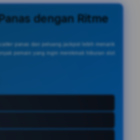
r Panas dengan Ritme
catter panas dan peluang jackpot lebih menarik
anyak pemain yang ingin menikmati hiburan slot
mitra utama Slot88 di Indonesia. Kerjasama
sistem keamanan data terbaik dan jaminan
 koleksi game Slot88 dikurasi berdasarkan