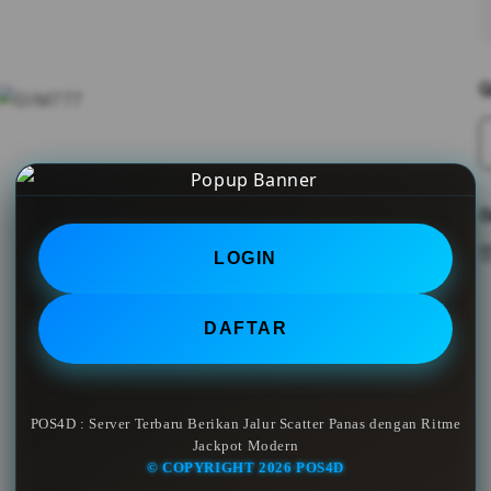
Q
Open
media
5
in
modal
G
LOGIN
DAFTAR
POS4D : Server Terbaru Berikan Jalur Scatter Panas dengan Ritme
Jackpot Modern
© COPYRIGHT 2026 POS4D