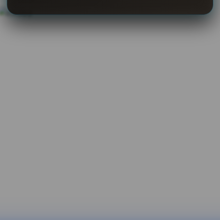
Open
media
7
in
modal
Open
media
9