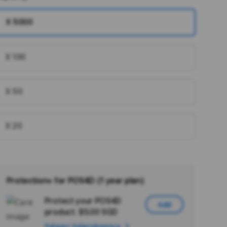
X 5000
X 100
X 50
X 20
Protection+ for POS4D (1 year plan)
Protect your POS4D
Add
Add
product.
$5.00 SGD
Apple
Pelajari Selengkapnya