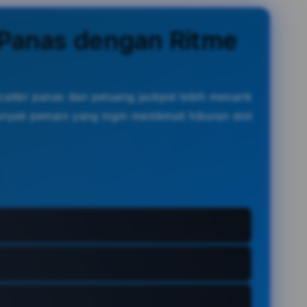
r Panas dengan Ritme
catter panas dan peluang jackpot lebih menarik
anyak pemain yang ingin menikmati hiburan slot
mitra utama Slot88 di Indonesia. Kerjasama
sistem keamanan data terbaik dan jaminan
 koleksi game Slot88 dikurasi berdasarkan