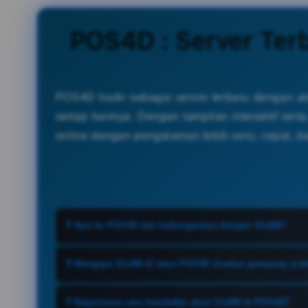
in
modal
POS4D : Server Terb
POS4D hadir sebagai server terbaru dengan atm
setiap harinya. Dengan tampilan interaktif se
online dengan pengalaman lebih seru, cepat, d
❓ Apa itu POS4D dan hubungannya dengan Slot88?
POS4D merupakan situs penyedia layanan sl
❓ Mengapa Slot88 di situs POS4D disebut gampang scat
ini memastikan seluruh pemain mendapatk
permainan yang adil.
Game yang tersedia di POS4D memiliki tin
❓ Bagaimana cara mendaftar akun Slot88 di POS4D?