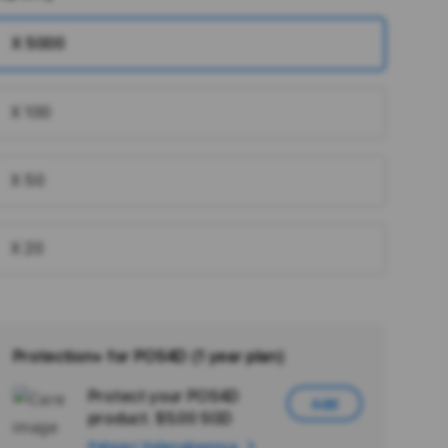
X 5000
X 100
X 50
X 20
Protection+ for POS4D (1 year plan)
Protect your POS4D
Add
Add
product.
$5.00 SGD
Apple
Pelajari Selengkapnya