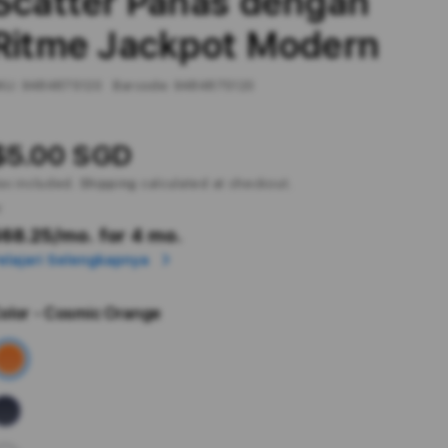
Scatter Panas dengan
Ritme Jackpot Modern
KU:
9484875120
Barcode:
9484875120
$5.00 SGD
ax included.
Shipping
calculated at checkout.
r
68.25
/mo. for 4 mo.
elajari Selengkapnya
olor
- Cosmic Orange