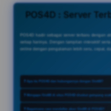
in
modal
POS4D : Server Terb
POS4D hadir sebagai server terbaru dengan atm
setiap harinya. Dengan tampilan interaktif se
online dengan pengalaman lebih seru, cepat, d
❓ Apa itu POS4D dan hubungannya dengan Slot88?
POS4D merupakan situs penyedia layanan sl
❓ Mengapa Slot88 di situs POS4D disebut gampang scat
ini memastikan seluruh pemain mendapatk
permainan yang adil.
Game yang tersedia di POS4D memiliki tin
❓ Bagaimana cara mendaftar akun Slot88 di POS4D?