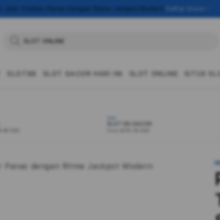
n Jalur Scatter Panas dengan Ritme Jackpot Modern
Daftar Disini !
T
SLOT88
SLOT GACOR HARI INI
SLOT ONLINE
SITUS S
NEW
SLOT 88 GACOR
9.99 SGD
From $752.00 SGD
N