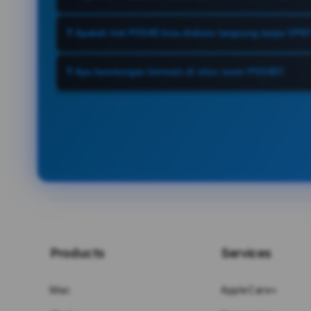
algoritma kemenangan terbaru tahun 2026
Proses pendaftaran sangat sederhana. Kunj
❓ Apakah link POS4D bisa diakses langsung tanpa VPN
aktif, Anda bisa langsung menikmati semu
Ya, POS4D menyediakan link alternatif re
❓ Apa keuntungan bermain di situs resmi POS4D?
dengan lancar dan cepat tanpa memerlukan 
Keuntungan utama adalah keamanan trans
memberikan bonus melimpah serta laya
terpercaya.
Products
Services
Mac
AppleCare+