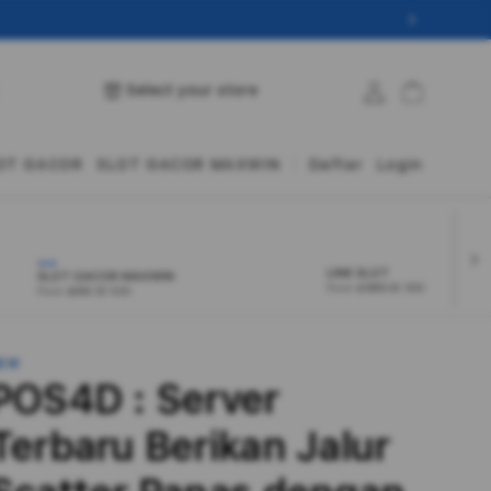
Select your store
Log in
Cart
LOT GACOR
SLOT GACOR MAXWIN
Daftar
Login
NEW
LINK SLOT
SLOT GACOR MAXWIN
From $1888.00 SGD
From $999.00 SGD
EW
POS4D : Server
Terbaru Berikan Jalur