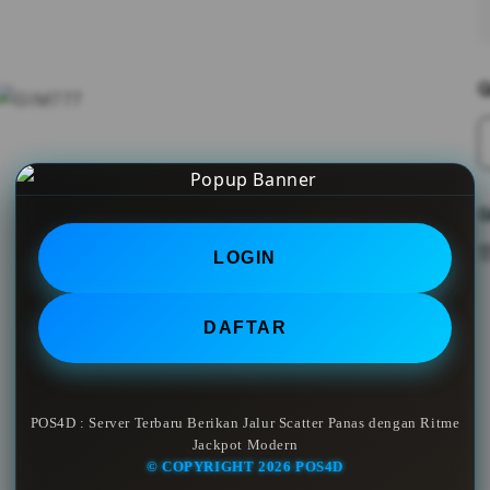
Q
Open
media
5
in
modal
G
LOGIN
DAFTAR
POS4D : Server Terbaru Berikan Jalur Scatter Panas dengan Ritme
Jackpot Modern
© COPYRIGHT 2026 POS4D