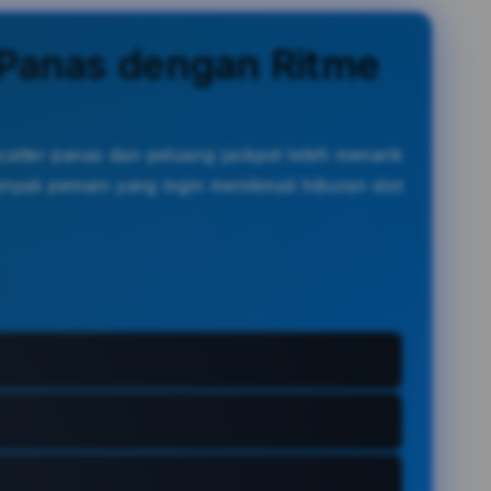
r Panas dengan Ritme
catter panas dan peluang jackpot lebih menarik
anyak pemain yang ingin menikmati hiburan slot
mitra utama Slot88 di Indonesia. Kerjasama
sistem keamanan data terbaik dan jaminan
 koleksi game Slot88 dikurasi berdasarkan