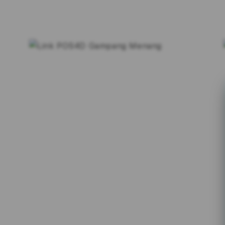
Open
media
4
in
modal