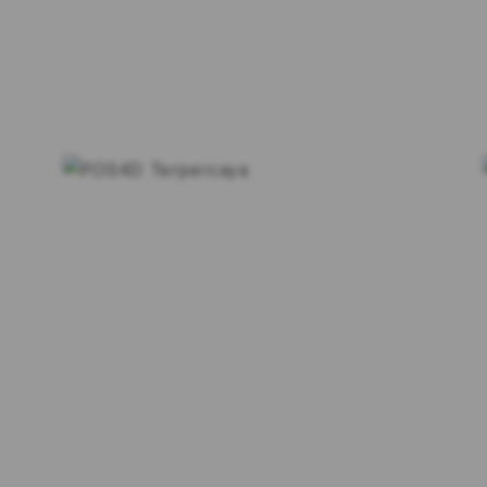
Open
media
2
in
modal