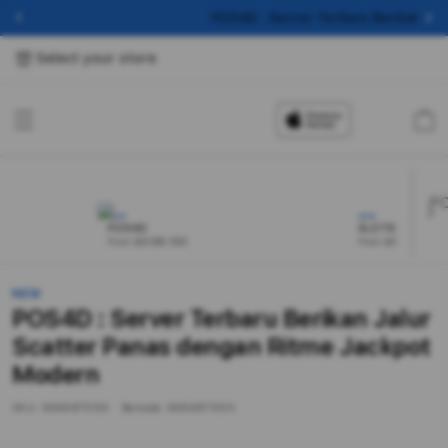
POS4D : Server Terbaru Berikan Ja
Select your store
Cart
NEW
NEW
POS4D
SLOT88
From $8.008 SGD
From $889.99 SGD
NEW
POS4D : Server Terbaru Berikan Jalur
Scatter Panas dengan Ritme Jackpot
Modern
SKU:
9484875120
Barcode:
9484875120