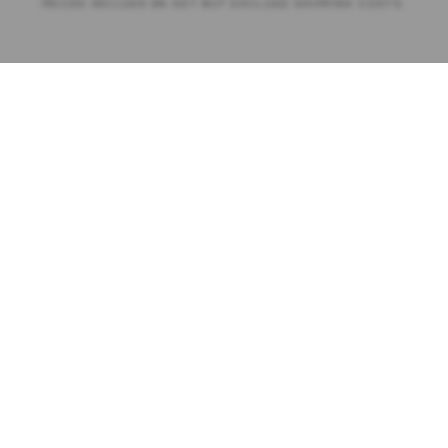
PRICES INCLUDE 9% GST BUT EXCLUDE SHIPPING COSTS.
S
i
n
g
l
e
c
o
l
u
m
n
a
c
c
o