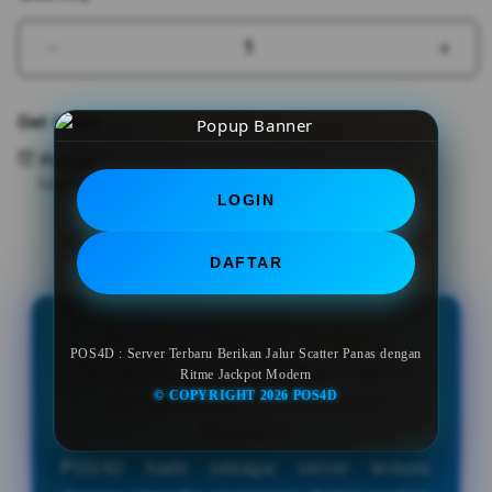
Decrease
Incr
quantity
quant
for
for
Get it fast
POS4D
POS
:
:
Pickup
Server
Serv
Loading store
Terbaru
Terb
LOGIN
Berikan
Beri
Jalur
Jalur
DAFTAR
Scatter
Scatt
Panas
Pana
dengan
deng
Ritme
Ritm
POS4D : Server Terbaru
POS4D : Server Terbaru Berikan Jalur Scatter Panas dengan
Jackpot
Jack
Berikan Jalur Scatter Panas
Ritme Jackpot Modern
Modern
Mode
dengan Ritme Jackpot
© COPYRIGHT 2026 POS4D
Modern
POS4D hadir sebagai server terbaru