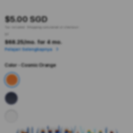
$5.00 SGD
Tax included.
Shipping
calculated at checkout.
or
$68.25
/mo. for 4 mo.
Pelajari Selengkapnya
Color
- Cosmic Orange