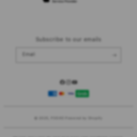
Subscribe to our emails
Email
Facebook
Instagram
YouTube
Payment
methods
© 2025,
POS4D
Powered by Shopify