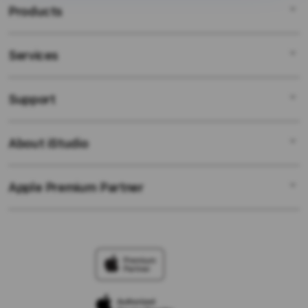
untuk memastikan pengalaman
Products
bermain yang nyaman dan
terpercaya.
Services
SLOT88
SLOT GACOR
Support
AppleCare+
POS4D
Corporate
SLOT ONLINE
About iStudio
My Account
SLOT GACOR
SITUS SLOT
Collection & Delivery
Elush Service Provider
SLOT GACOR MAXWIN
Apple Premium Partner
About Us
Returns & Exchanges
Financing Options
POS4D
Find an iStudio near you
Contact Us
Trade-in
LINK RESMI
Why Shop at iStudio
FAQ
Traveller’s Reservation
Elush Corporate Website
Privacy Policy
Site Terms of Use