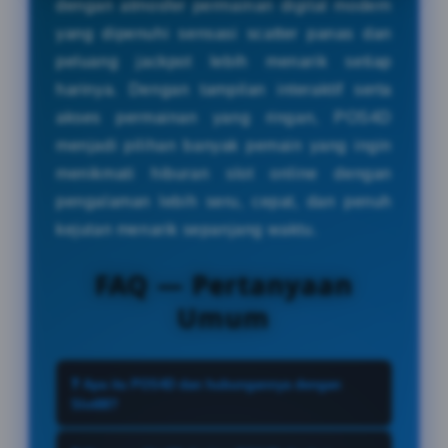
dengan atmosfer permainan digital modern
yang dipenuhi sensasi scatter panas dan
peluang jackpot lebih menarik setiap
harinya. Dengan tampilan interaktif serta
akses permainan yang ringan, POS4D
menjadi pilihan banyak pemain yang ingin
menikmati hiburan slot online dengan
pengalaman lebih seru, cepat, dan penuh
kejutan menarik sepanjang waktu.
FAQ — Pertanyaan
Umum
❓ Apa itu POS4D dan hubungannya dengan
Slot88?
POS4D merupakan situs penyedia