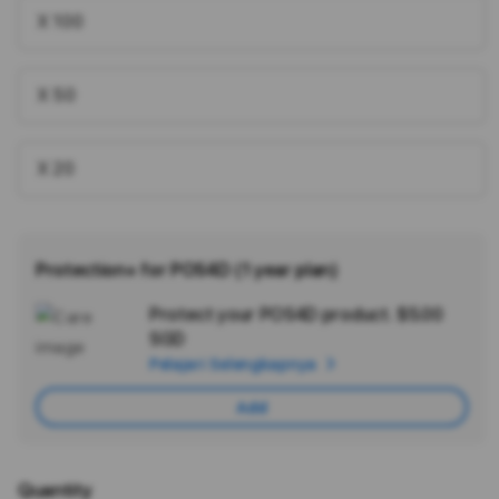
X 100
X 50
X 20
Protection+ for POS4D (1 year plan)
Protect your POS4D product.
$5.00
Ad
SGD
App
Pelajari Selengkapnya
Car
Add
Quantity