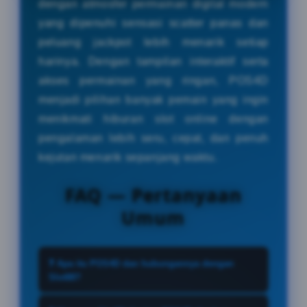
dengan atmosfer permainan digital modern
yang dipenuhi sensasi scatter panas dan
peluang jackpot lebih menarik setiap
harinya. Dengan tampilan interaktif serta
akses permainan yang ringan, POS4D
menjadi pilihan banyak pemain yang ingin
menikmati hiburan slot online dengan
pengalaman lebih seru, cepat, dan penuh
kejutan menarik sepanjang waktu.
FAQ — Pertanyaan
Umum
❓ Apa itu POS4D dan hubungannya dengan
Slot88?
POS4D merupakan situs penyedia