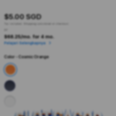
$5.00 SGD
Tax included.
Shipping
calculated at checkout.
or
$68.25
/mo. for 4 mo.
Pelajari Selengkapnya
Color
- Cosmic Orange