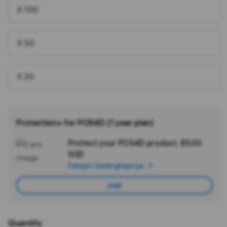
X 100
X 50
X 20
Protection+ for POS4D (1 year plan)
Protect your POS4D product.
$5.00
Ad
SGD
App
Pelajari Selengkapnya
Car
Add
Quantity