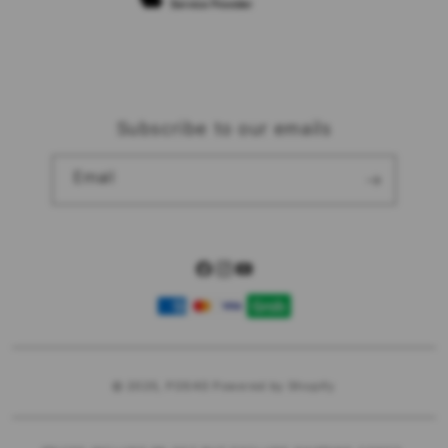
Subscribe to our emails
Email
Facebook
Instagram
YouTube
Payment
methods
© 2025,
POS4D
Powered by Shopify