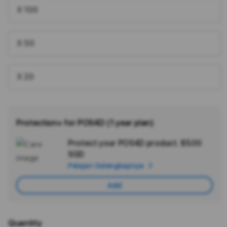
X 100
X 50
X 20
Protection+ for POS4D (1 year plan)
Protect your POS4D product.
$5.00
Ad
SGD
App
Pelajari Selengkapnya
Car
Add
Quantity