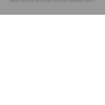
PRICES INCLUDE 9% GST BUT EXCLUDE SHIPPING COSTS.
S
i
n
g
l
e
c
o
l
u
m
n
a
c
c
o