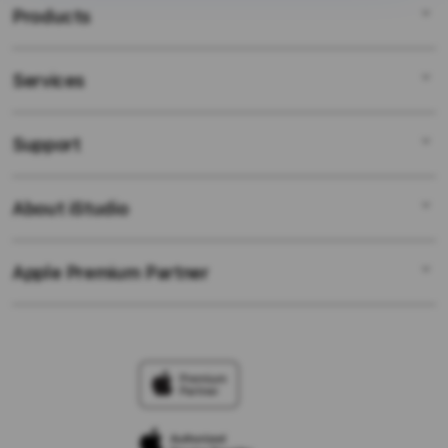
untuk memastikan pengalaman
Products
bermain yang nyaman dan
terpercaya.
Services
SLOT88
SLOT GACOR
Support
AppleCare+
POS4D
Corporate
SLOT ONLINE
About iStudio
My Account
SLOT GACOR
SITUS SLOT
Collection & Delivery
Elush Service Provider
SLOT GACOR MAXWIN
Apple Premium Partner
About Us
Returns & Exchanges
Financing Options
POS4D
Find an iStudio near you
Contact Us
Trade-in
LINK RESMI
Why Shop at iStudio
FAQ
Traveller’s Reservation
Elush Corporate Website
Privacy Policy
Site Terms of Use