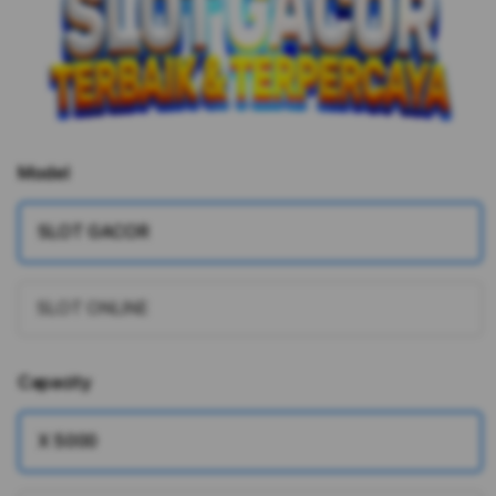
Model
SLOT GACOR
SLOT ONLINE
Capacity
X 5000