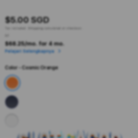
$5.00 SGD
Tax included.
Shipping
calculated at checkout.
or
$68.25
/mo. for 4 mo.
Pelajari Selengkapnya
Color
- Cosmic Orange