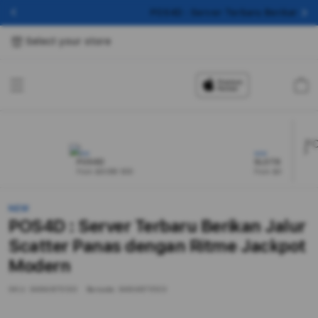
POS4D : Server Terbaru Berikan Ja
Select your store
Cart
NEW
NEW
POS4D
SLOT88
From $8.008 SGD
From $889.99 SGD
NEW
POS4D : Server Terbaru Berikan Jalur
Scatter Panas dengan Ritme Jackpot
Modern
SKU:
9484875120
Barcode:
9484875120