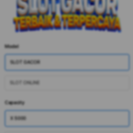
Model
SLOT GACOR
SLOT ONLINE
Capacity
X 5000