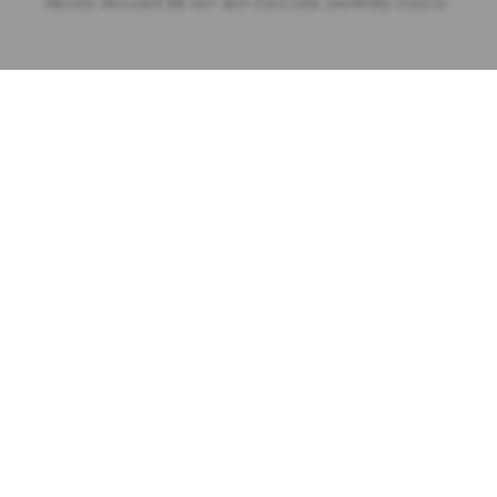
PRICES INCLUDE 9% GST BUT EXCLUDE SHIPPING COSTS.
S
i
n
g
l
e
c
o
l
u
m
n
a
c
c
o