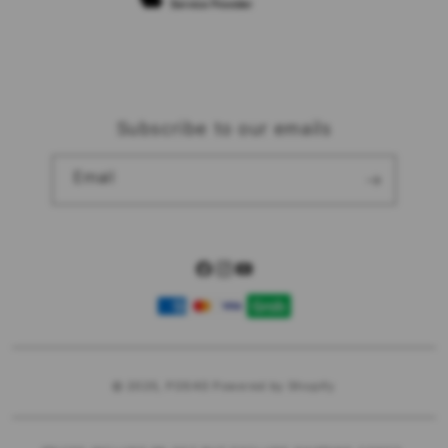
Subscribe to our emails
Email
Facebook
Instagram
YouTube
Payment
methods
© 2025,
POS4D
Powered by Shopify