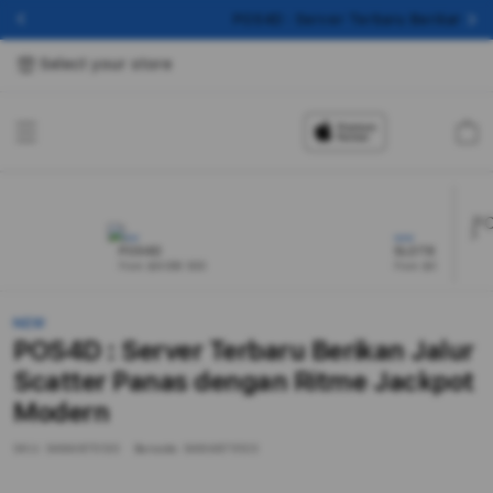
POS4D : Server Terbaru Berikan Ja
Select your store
Cart
NEW
NEW
POS4D
SLOT88
From $8.008 SGD
From $889.99 SGD
NEW
POS4D : Server Terbaru Berikan Jalur
Scatter Panas dengan Ritme Jackpot
Modern
SKU:
9484875120
Barcode:
9484875120