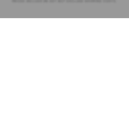
PRICES INCLUDE 9% GST BUT EXCLUDE SHIPPING COSTS.
S
i
n
g
l
e
c
o
l
u
m
n
a
c
c
o