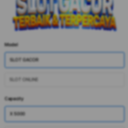
Model
SLOT GACOR
SLOT ONLINE
Capacity
X 5000