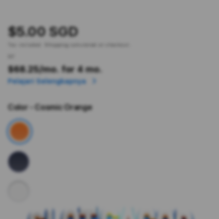
$5.00 SGD
Tax included.
Shipping
calculated at checkout.
or
$68.25
/mo. for 4 mo.
Pelajari Selengkapnya
Color
- Cosmic Orange