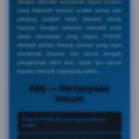
dengan atmosfer permainan digital modern
yang dipenuhi sensasi scatter panas dan
peluang jackpot lebih menarik setiap
harinya. Dengan tampilan interaktif serta
akses permainan yang ringan, POS4D
menjadi pilihan banyak pemain yang ingin
menikmati hiburan slot online dengan
pengalaman lebih seru, cepat, dan penuh
kejutan menarik sepanjang waktu.
FAQ — Pertanyaan
Umum
❓ Apa itu POS4D dan hubungannya dengan
Slot88?
POS4D merupakan situs penyedia