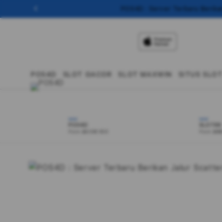
POS4D : Server Terbaru Berika
POS4D
SLOT GACOR
SLOT MAXWIN
SITUS SLO
NEW
NEW
POS4D
SLOT88
From $8.008 SGD
From $88
Skip to
product
information