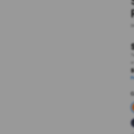
S
T
o
$
P
C