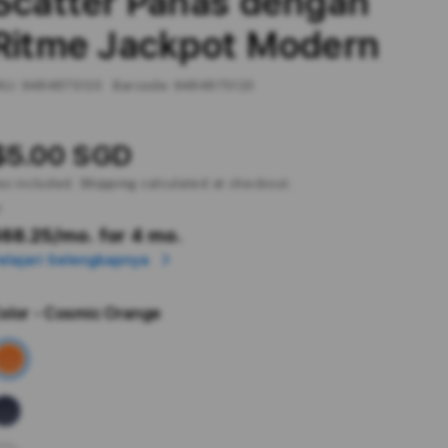
Scatter Panas dengan
Ritme Jackpot Modern
KU:
9484875120
Barcode:
9484875120
$5.00 SGD
ax included.
Shipping
calculated at checkout.
r
68.25
/mo. for 4 mo.
elajari Selengkapnya
olor
- Cosmic Orange