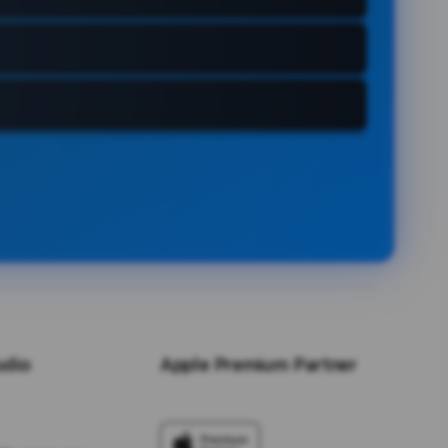
ua kalangan pemain di Indonesia.
dan isi data yang diperlukan. Setelah akun
akan satu akun saja.
 di Indonesia. Anda dapat mengakses situs
at koneksi menjadi tidak stabil.
uh. Sebagai partner resmi Slot88, POS4D
an pengalaman bermain yang nyaman dan
udio
Apple Premium Partner