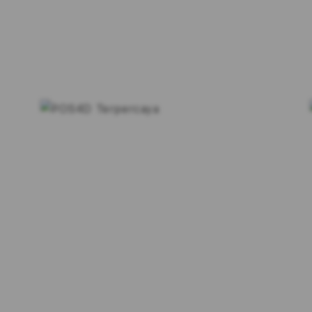
Open
media
2
in
modal