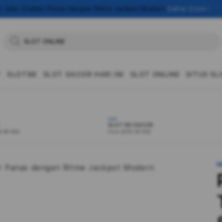
n Jalur Scatter Panas dengan Ritme Jackpot Modern
Daftar Disini !
T
SLOT88
SLOT GACOR HARI INI
SLOT ONLINE
SITUS S
NEW
SLOT 88 GACOR
9.99 SGD
From $752.00 SGD
N