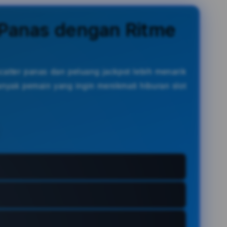
r Panas dengan Ritme
catter panas dan peluang jackpot lebih menarik
anyak pemain yang ingin menikmati hiburan slot
mitra utama Slot88 di Indonesia. Kerjasama
sistem keamanan data terbaik dan jaminan
 koleksi game Slot88 dikurasi berdasarkan