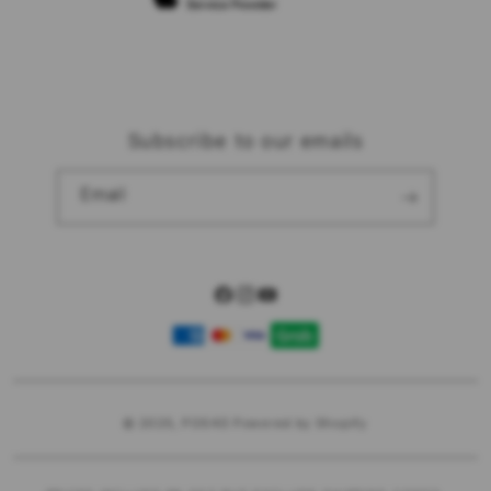
Subscribe to our emails
Email
Facebook
Instagram
YouTube
Payment
methods
© 2025,
POS4D
Powered by Shopify