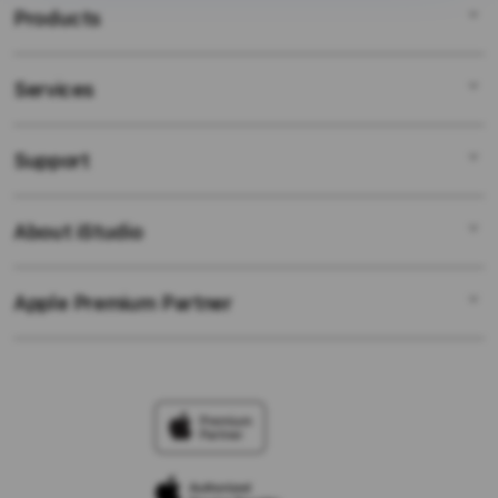
untuk memastikan pengalaman
Products
bermain yang nyaman dan
terpercaya.
Services
SLOT88
SLOT GACOR
Support
AppleCare+
POS4D
Corporate
SLOT ONLINE
About iStudio
My Account
SLOT GACOR
SITUS SLOT
Collection & Delivery
Elush Service Provider
SLOT GACOR MAXWIN
Apple Premium Partner
About Us
Returns & Exchanges
Financing Options
POS4D
Find an iStudio near you
Contact Us
Trade-in
LINK RESMI
Why Shop at iStudio
FAQ
Traveller’s Reservation
Elush Corporate Website
Privacy Policy
Site Terms of Use