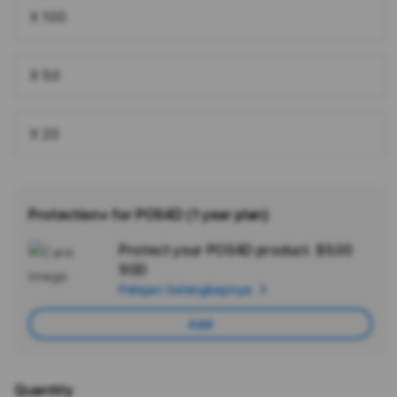
X 100
X 50
X 20
Protection+ for POS4D (1 year plan)
Protect your POS4D product.
$5.00
Ad
SGD
App
Pelajari Selengkapnya
Car
Add
Quantity