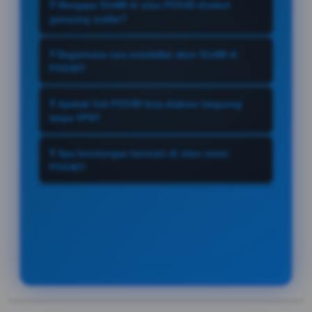
❓ Mengapa Slot88 di situs POS4D disebut
layanan slot online yang telah
gampang scatter?
memiliki lisensi resmi sebagai mitra
Game yang tersedia di POS4D
utama Slot88 di Indonesia.
❓ Bagaimana cara mendaftar akun Slot88 di
memiliki tingkat kemenangan atau
POS4D?
Kerjasama ini memastikan seluruh
RTP yang sangat tinggi. Seluruh
pemain mendapatkan akses
Proses pendaftaran sangat
koleksi game Slot88 dikurasi
❓ Apakah link POS4D bisa diakses langsung
langsung ke game Slot88 yang asli
sederhana. Kunjungi link slot gacor
tanpa VPN?
berdasarkan algoritma kemenangan
dengan sistem keamanan data
resmi POS4D, pilih menu daftar, dan
terbaru tahun 2026 untuk
Ya, POS4D menyediakan link
terbaik dan jaminan permainan yang
isi data yang diperlukan. Setelah
❓ Apa keuntungan bermain di situs resmi
memberikan peluang maxwin
alternatif resmi anti blokir yang
POS4D?
adil.
akun aktif, Anda bisa langsung
maksimal bagi semua kalangan
dirancang khusus untuk pemain di
menikmati semua jenis permainan
Keuntungan utama adalah keamanan
pemain di Indonesia.
Indonesia. Anda dapat mengakses
slot88 online hanya dengan
transaksi dan jaminan pembayaran
situs dengan lancar dan cepat tanpa
menggunakan satu akun saja.
kemenangan secara penuh. Sebagai
memerlukan aplikasi tambahan
partner resmi Slot88, POS4D
seperti VPN yang sering kali
memberikan bonus melimpah serta
membuat koneksi menjadi tidak
layanan pelanggan yang aktif 24 jam
stabil.