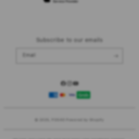
Subscribe to our emails
Email
Facebook
Instagram
YouTube
Payment
methods
© 2025,
POS4D
Powered by Shopify