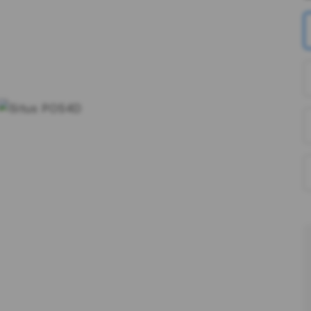
Open
media
3
in
modal