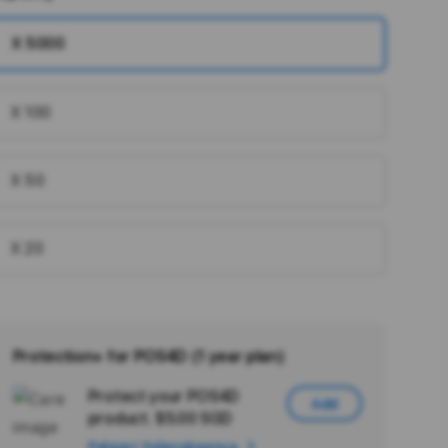
X 5000
X 100
X 50
X 20
Protection+ for POS4D (1 year plan)
Protect your POS4D
Add
Add
product.
$5.00 SGD
Apple
Pelajari Selengkapnya