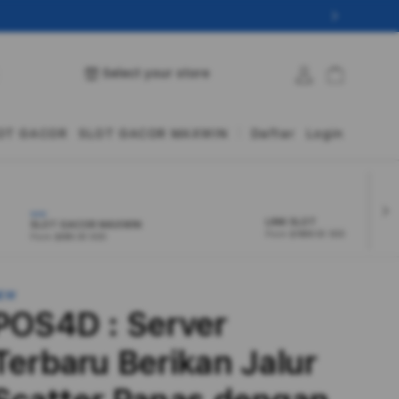
Select your store
Log in
Cart
LOT GACOR
SLOT GACOR MAXWIN
Daftar
Login
NEW
LINK SLOT
SLOT GACOR MAXWIN
From $1888.00 SGD
From $999.00 SGD
EW
POS4D : Server
Terbaru Berikan Jalur