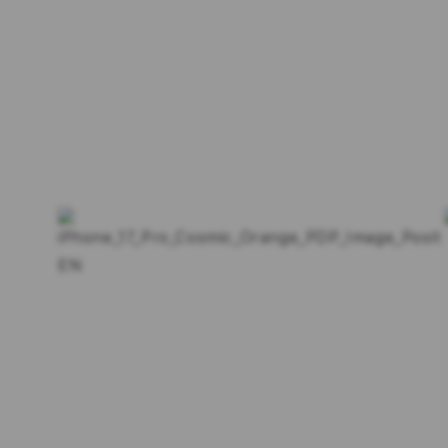
Open
media
1
in
modal