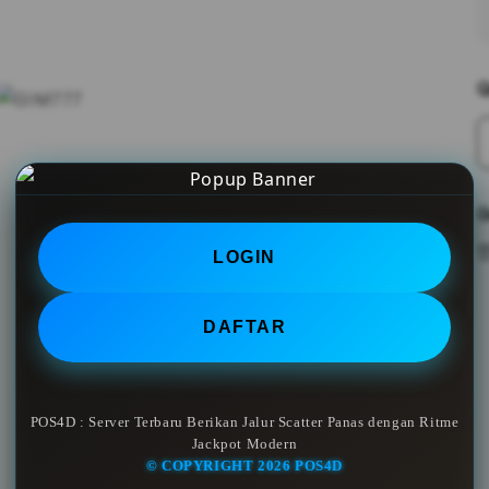
Q
Open
media
5
in
modal
G
LOGIN
DAFTAR
POS4D : Server Terbaru Berikan Jalur Scatter Panas dengan Ritme
Jackpot Modern
© COPYRIGHT 2026 POS4D