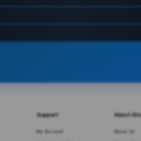
 untuk memberikan peluang maxwin maksimal bagi sem
ungi link slot gacor resmi POS4D, pilih menu daftar, 
?
a jenis permainan slot88 online hanya dengan menggun
smi anti blokir yang dirancang khusus untuk pemain
aplikasi tambahan seperti VPN yang sering kali membu
aksi dan jaminan pembayaran kemenangan secara pen
nan pelanggan yang aktif 24 jam untuk memastik
Support
About iSt
My Account
About Us