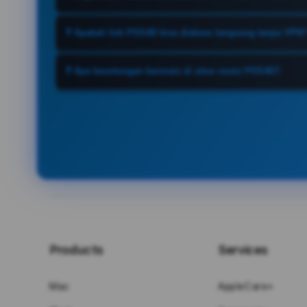
algoritma kemenangan terbaru tahun 2026
Proses pendaftaran sangat sederhana. Kunj
❓ Apakah link POS4D bisa diakses langsung tanpa VPN
aktif, Anda bisa langsung menikmati semu
Ya, POS4D menyediakan link alternatif re
❓ Apa keuntungan bermain di situs resmi POS4D?
dengan lancar dan cepat tanpa memerlukan 
Keuntungan utama adalah keamanan trans
memberikan bonus melimpah serta laya
terpercaya.
Products
Services
Mac
AppleCare+