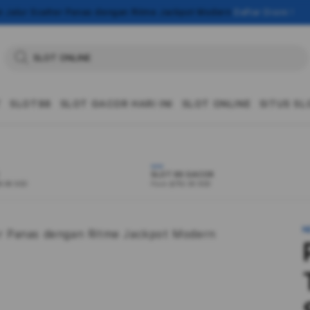
n Jalur Scatter Panas dengan Ritme Jackpot Modern
Daftar Disini !
T
SLOT88
SLOT GACOR HARI INI
SLOT ONLINE
SITUS S
NEW
SLOT 88 GACOR
9.99 SGD
From $752.00 SGD
N