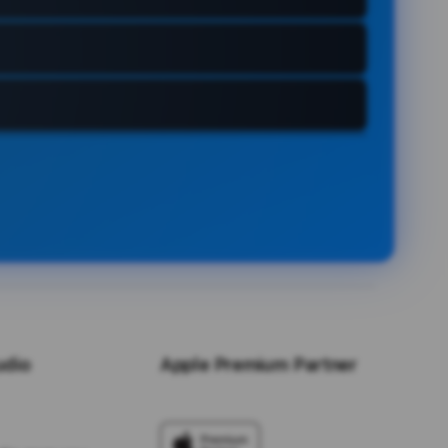
ua kalangan pemain di Indonesia.
dan isi data yang diperlukan. Setelah akun
akan satu akun saja.
 di Indonesia. Anda dapat mengakses situs
at koneksi menjadi tidak stabil.
uh. Sebagai partner resmi Slot88, POS4D
an pengalaman bermain yang nyaman dan
udio
Apple Premium Partner