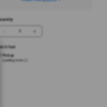
Care
uantity
Decrease
Increase
quantity
quantity
for
for
et it fast
POS4D
POS4D
:
:
Pickup
Server
Server
Loading store
Terbaru
Terbaru
Berikan
Berikan
Jalur
Jalur
Scatter
Scatter
Panas
Panas
dengan
dengan
Ritme
Ritme
Jackpot
Jackpot
Modern
Modern