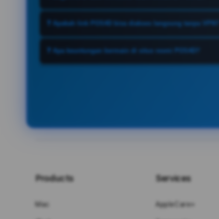
algoritma kemenangan terbaru tahun 2026
Proses pendaftaran sangat sederhana. Kunj
❓ Apakah link POS4D bisa diakses langsung tanpa VPN
aktif, Anda bisa langsung menikmati semu
Ya, POS4D menyediakan link alternatif re
❓ Apa keuntungan bermain di situs resmi POS4D?
dengan lancar dan cepat tanpa memerlukan 
Keuntungan utama adalah keamanan trans
memberikan bonus melimpah serta laya
terpercaya.
Products
Services
Mac
AppleCare+