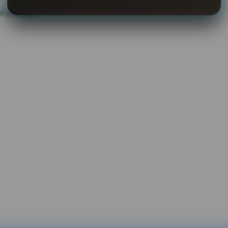
Open
media
7
in
modal
Open
media
9