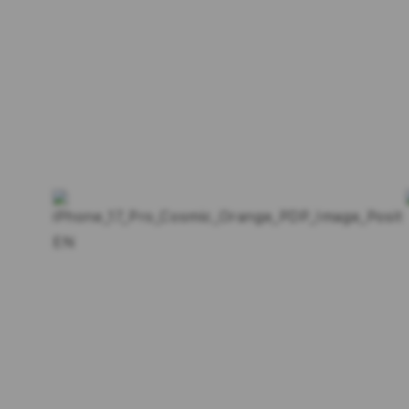
Open
media
1
in
modal