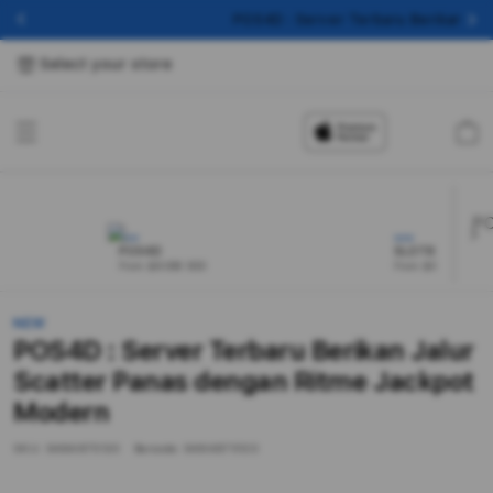
POS4D : Server Terbaru Berikan Ja
Select your store
Cart
NEW
NEW
POS4D
SLOT88
From $8.008 SGD
From $889.99 SGD
NEW
POS4D : Server Terbaru Berikan Jalur
Scatter Panas dengan Ritme Jackpot
Modern
SKU:
9484875120
Barcode:
9484875120