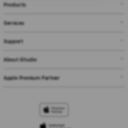
untuk memastikan pengalaman
Products
bermain yang nyaman dan
terpercaya.
Services
SLOT88
SLOT GACOR
Support
AppleCare+
POS4D
Corporate
SLOT ONLINE
About iStudio
My Account
SLOT GACOR
SITUS SLOT
Collection & Delivery
Elush Service Provider
SLOT GACOR MAXWIN
Apple Premium Partner
About Us
Returns & Exchanges
Financing Options
POS4D
Find an iStudio near you
Contact Us
Trade-in
LINK RESMI
Why Shop at iStudio
FAQ
Traveller’s Reservation
Elush Corporate Website
Privacy Policy
Site Terms of Use