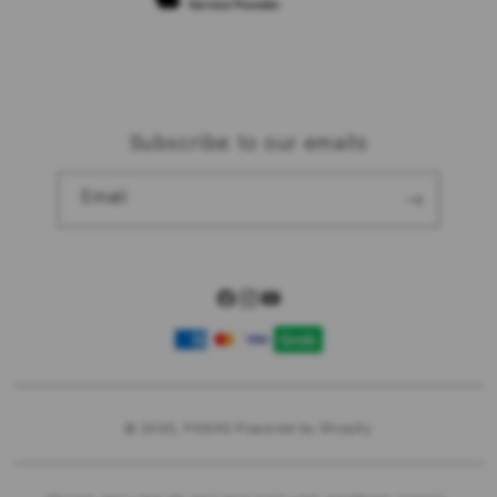
Subscribe to our emails
Email
Facebook
Instagram
YouTube
Payment
methods
© 2025,
POS4D
Powered by Shopify