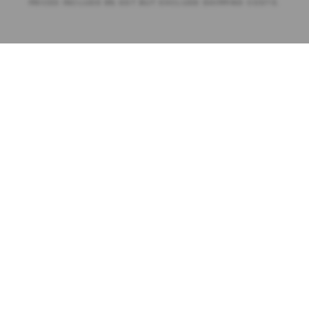
PRICES INCLUDE 9% GST BUT EXCLUDE SHIPPING COSTS.
S
i
n
g
l
e
c
o
l
u
m
n
a
c
c
o