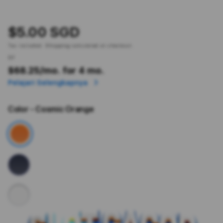
$5.00 SGD
Tax included.
Shipping
calculated at checkout.
or
$68.25
/mo. for 4 mo.
Pelajari Selengkapnya
Color
- Cosmic Orange