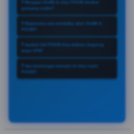
❓ Mengapa Slot88 di situs POS4D disebut
layanan slot online yang telah
gampang scatter?
memiliki lisensi resmi sebagai mitra
Game yang tersedia di POS4D
utama Slot88 di Indonesia.
❓ Bagaimana cara mendaftar akun Slot88 di
memiliki tingkat kemenangan atau
POS4D?
Kerjasama ini memastikan seluruh
RTP yang sangat tinggi. Seluruh
pemain mendapatkan akses
Proses pendaftaran sangat
koleksi game Slot88 dikurasi
❓ Apakah link POS4D bisa diakses langsung
langsung ke game Slot88 yang asli
sederhana. Kunjungi link slot gacor
tanpa VPN?
berdasarkan algoritma kemenangan
dengan sistem keamanan data
resmi POS4D, pilih menu daftar, dan
terbaru tahun 2026 untuk
Ya, POS4D menyediakan link
terbaik dan jaminan permainan yang
isi data yang diperlukan. Setelah
❓ Apa keuntungan bermain di situs resmi
memberikan peluang maxwin
alternatif resmi anti blokir yang
POS4D?
adil.
akun aktif, Anda bisa langsung
maksimal bagi semua kalangan
dirancang khusus untuk pemain di
menikmati semua jenis permainan
Keuntungan utama adalah keamanan
pemain di Indonesia.
Indonesia. Anda dapat mengakses
slot88 online hanya dengan
transaksi dan jaminan pembayaran
situs dengan lancar dan cepat tanpa
menggunakan satu akun saja.
kemenangan secara penuh. Sebagai
memerlukan aplikasi tambahan
partner resmi Slot88, POS4D
seperti VPN yang sering kali
memberikan bonus melimpah serta
membuat koneksi menjadi tidak
layanan pelanggan yang aktif 24 jam
stabil.