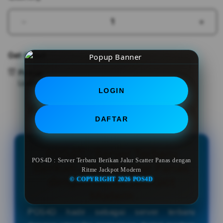
Decrease
Incr
quantity
quant
for
for
Get it fast
POS4D
POS
:
:
Pickup
Server
Serv
Loading store
Terbaru
Terb
LOGIN
Berikan
Beri
Jalur
Jalur
DAFTAR
Scatter
Scatt
Panas
Pana
dengan
deng
Ritme
Ritm
POS4D : Server Terbaru
POS4D : Server Terbaru Berikan Jalur Scatter Panas dengan
Jackpot
Jack
Berikan Jalur Scatter Panas
Ritme Jackpot Modern
Modern
Mode
dengan Ritme Jackpot
© COPYRIGHT 2026 POS4D
Modern
POS4D hadir sebagai server terbaru