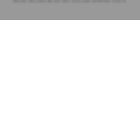
PRICES INCLUDE 9% GST BUT EXCLUDE SHIPPING COSTS.
S
i
n
g
l
e
c
o
l
u
m
n
a
c
c
o