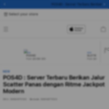
POS4D : Server Terbaru Berikan Ja
Select your store
Cart
NEW
NEW
POS4D
SLOT88
From $8.008 SGD
From $889.99 SGD
NEW
POS4D : Server Terbaru Berikan Jalur
Scatter Panas dengan Ritme Jackpot
Modern
SKU:
9484875120
Barcode:
9484875120