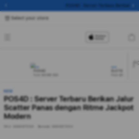
POS4D : Server Terbaru Berikan Ja
Select your store
Cart
NEW
NEW
POS4D
SLOT88
From $8.008 SGD
From $889.99 SGD
NEW
POS4D : Server Terbaru Berikan Jalur
Scatter Panas dengan Ritme Jackpot
Modern
SKU:
9484875120
Barcode:
9484875120