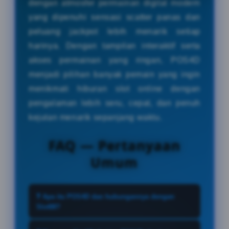
dengan atmosfer permainan digital modern
yang dipenuhi sensasi scatter panas dan
peluang jackpot lebih menarik setiap
harinya. Dengan tampilan interaktif serta
akses permainan yang ringan, POS4D
menjadi pilihan banyak pemain yang ingin
menikmati hiburan slot online dengan
pengalaman lebih seru, cepat, dan penuh
kejutan menarik sepanjang waktu.
FAQ — Pertanyaan
Umum
❓ Apa itu POS4D dan hubungannya dengan
Slot88?
POS4D merupakan situs penyedia