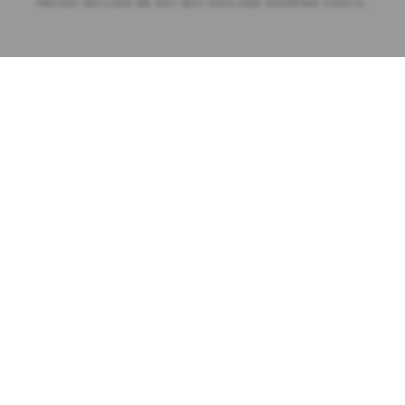
PRICES INCLUDE 9% GST BUT EXCLUDE SHIPPING COSTS.
S
i
n
g
l
e
c
o
l
u
m
n
a
c
c
o