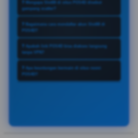
❓ Mengapa Slot88 di situs POS4D disebut
layanan slot online yang telah
gampang scatter?
memiliki lisensi resmi sebagai mitra
Game yang tersedia di POS4D
utama Slot88 di Indonesia.
❓ Bagaimana cara mendaftar akun Slot88 di
memiliki tingkat kemenangan atau
POS4D?
Kerjasama ini memastikan seluruh
RTP yang sangat tinggi. Seluruh
pemain mendapatkan akses
Proses pendaftaran sangat
koleksi game Slot88 dikurasi
❓ Apakah link POS4D bisa diakses langsung
langsung ke game Slot88 yang asli
sederhana. Kunjungi link slot gacor
tanpa VPN?
berdasarkan algoritma kemenangan
dengan sistem keamanan data
resmi POS4D, pilih menu daftar, dan
terbaru tahun 2026 untuk
Ya, POS4D menyediakan link
terbaik dan jaminan permainan yang
isi data yang diperlukan. Setelah
❓ Apa keuntungan bermain di situs resmi
memberikan peluang maxwin
alternatif resmi anti blokir yang
POS4D?
adil.
akun aktif, Anda bisa langsung
maksimal bagi semua kalangan
dirancang khusus untuk pemain di
menikmati semua jenis permainan
Keuntungan utama adalah keamanan
pemain di Indonesia.
Indonesia. Anda dapat mengakses
slot88 online hanya dengan
transaksi dan jaminan pembayaran
situs dengan lancar dan cepat tanpa
menggunakan satu akun saja.
kemenangan secara penuh. Sebagai
memerlukan aplikasi tambahan
partner resmi Slot88, POS4D
seperti VPN yang sering kali
memberikan bonus melimpah serta
membuat koneksi menjadi tidak
layanan pelanggan yang aktif 24 jam
stabil.