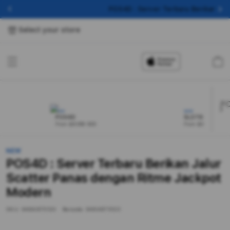
POS4D : Server Terbaru Berikan Ja
Select your store
Cart
NEW
NEW
POS4D
SLOT88
From $8.008 SGD
From $889.99 SGD
NEW
POS4D : Server Terbaru Berikan Jalur
Scatter Panas dengan Ritme Jackpot
Modern
SKU:
9484875120
Barcode:
9484875120