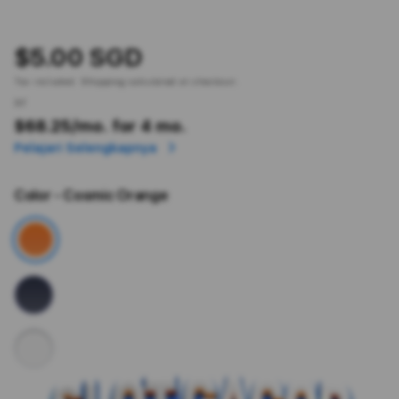
$5.00 SGD
Tax included.
Shipping
calculated at checkout.
or
$68.25
/mo. for 4 mo.
Pelajari Selengkapnya
Color
- Cosmic Orange