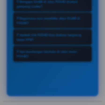
❓ Mengapa Slot88 di situs POS4D disebut
layanan slot online yang telah
gampang scatter?
memiliki lisensi resmi sebagai mitra
Game yang tersedia di POS4D
utama Slot88 di Indonesia.
❓ Bagaimana cara mendaftar akun Slot88 di
memiliki tingkat kemenangan atau
POS4D?
Kerjasama ini memastikan seluruh
RTP yang sangat tinggi. Seluruh
pemain mendapatkan akses
Proses pendaftaran sangat
koleksi game Slot88 dikurasi
❓ Apakah link POS4D bisa diakses langsung
langsung ke game Slot88 yang asli
sederhana. Kunjungi link slot gacor
tanpa VPN?
berdasarkan algoritma kemenangan
dengan sistem keamanan data
resmi POS4D, pilih menu daftar, dan
terbaru tahun 2026 untuk
Ya, POS4D menyediakan link
terbaik dan jaminan permainan yang
isi data yang diperlukan. Setelah
❓ Apa keuntungan bermain di situs resmi
memberikan peluang maxwin
alternatif resmi anti blokir yang
POS4D?
adil.
akun aktif, Anda bisa langsung
maksimal bagi semua kalangan
dirancang khusus untuk pemain di
menikmati semua jenis permainan
Keuntungan utama adalah keamanan
pemain di Indonesia.
Indonesia. Anda dapat mengakses
slot88 online hanya dengan
transaksi dan jaminan pembayaran
situs dengan lancar dan cepat tanpa
menggunakan satu akun saja.
kemenangan secara penuh. Sebagai
memerlukan aplikasi tambahan
partner resmi Slot88, POS4D
seperti VPN yang sering kali
memberikan bonus melimpah serta
membuat koneksi menjadi tidak
layanan pelanggan yang aktif 24 jam
stabil.