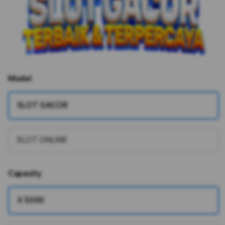
Model
SLOT GACOR
SLOT ONLINE
Capacity
X 5000