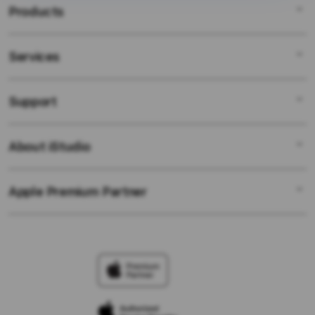
untuk memastikan pengalaman
Products
bermain yang nyaman dan
terpercaya.
Services
SLOT88
SLOT GACOR
Support
AppleCare+
POS4D
Corporate
SLOT ONLINE
About iStudio
My Account
SLOT GACOR
SITUS SLOT
Collection & Delivery
Elush Service Provider
SLOT GACOR MAXWIN
Apple Premium Partner
About Us
Returns & Exchanges
Financing Options
POS4D
Find an iStudio near you
Contact Us
Trade-in
LINK RESMI
Why Shop at iStudio
FAQ
Traveller’s Reservation
Elush Corporate Website
Privacy Policy
Site Terms of Use