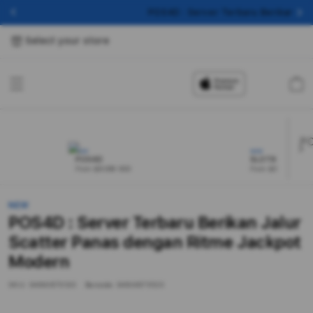
POS4D : Server Terbaru Berikan Ja
Select your store
Cart
NEW
NEW
POS4D
SLOT88
From $8.008 SGD
From $889.99 SGD
NEW
POS4D : Server Terbaru Berikan Jalur
Scatter Panas dengan Ritme Jackpot
Modern
SKU:
9484875120
Barcode:
9484875120