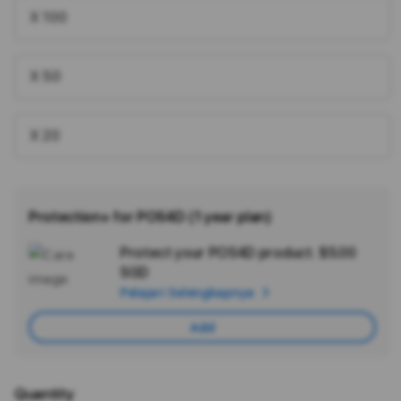
X 100
X 50
X 20
Protection+ for POS4D (1 year plan)
Protect your POS4D product.
$5.00
Ad
SGD
App
Pelajari Selengkapnya
Car
Add
Quantity