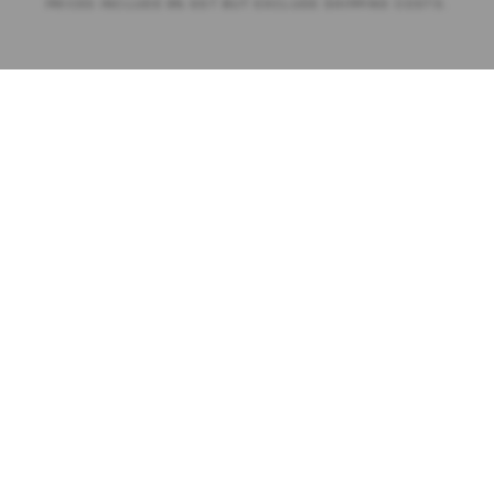
PRICES INCLUDE 9% GST BUT EXCLUDE SHIPPING COSTS.
S
i
n
g
l
e
c
o
l
u
m
n
a
c
c
o