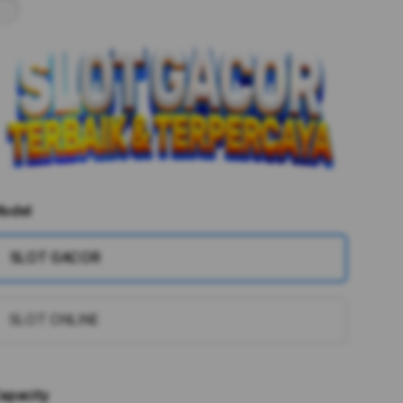
odel
SLOT GACOR
SLOT ONLINE
apacity