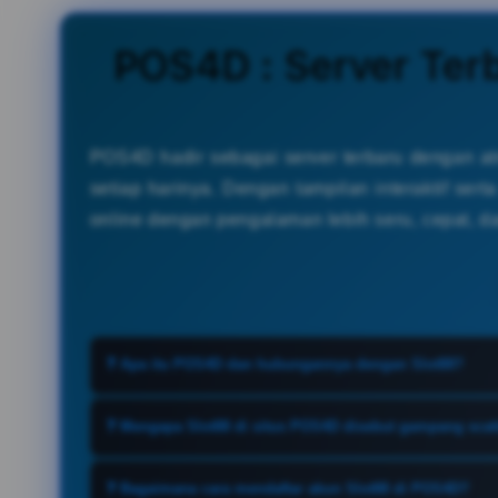
in
modal
POS4D : Server Terb
POS4D hadir sebagai server terbaru dengan atm
setiap harinya. Dengan tampilan interaktif se
online dengan pengalaman lebih seru, cepat, d
❓ Apa itu POS4D dan hubungannya dengan Slot88?
POS4D merupakan situs penyedia layanan sl
❓ Mengapa Slot88 di situs POS4D disebut gampang scat
ini memastikan seluruh pemain mendapatk
permainan yang adil.
Game yang tersedia di POS4D memiliki tin
❓ Bagaimana cara mendaftar akun Slot88 di POS4D?