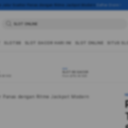
n Jalur Scatter Panas dengan Ritme Jackpot Modern
Daftar Disini !
T
SLOT88
SLOT GACOR HARI INI
SLOT ONLINE
SITUS S
NEW
SLOT 88 GACOR
9.99 SGD
From $752.00 SGD
N