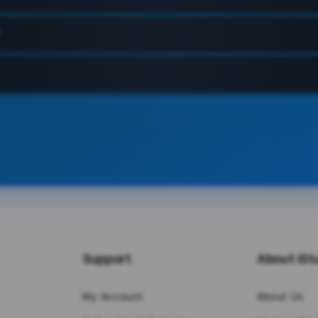
 untuk memberikan peluang maxwin maksimal bagi sem
ungi link slot gacor resmi POS4D, pilih menu daftar, 
?
a jenis permainan slot88 online hanya dengan menggun
smi anti blokir yang dirancang khusus untuk pemain
aplikasi tambahan seperti VPN yang sering kali membu
aksi dan jaminan pembayaran kemenangan secara pen
nan pelanggan yang aktif 24 jam untuk memastik
Support
About iSt
My Account
About Us