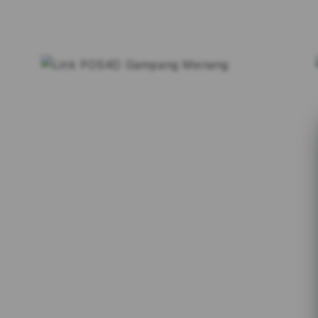
Open
media
4
in
modal