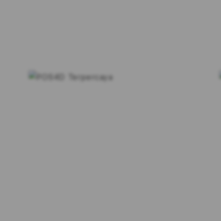
Open
media
2
in
modal