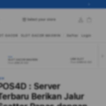
Select your store
Log in
Cart
LOT GACOR
SLOT GACOR MAXWIN
Daftar
Login
NEW
LINK SLOT
SLOT GACOR MAXWIN
From $1888.00 SGD
From $999.00 SGD
EW
POS4D : Server
Terbaru Berikan Jalur