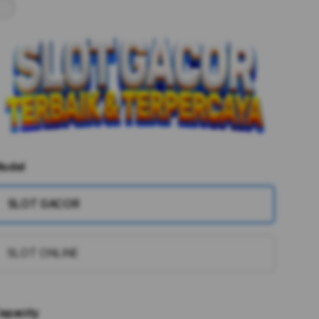
odel
SLOT GACOR
SLOT ONLINE
apacity