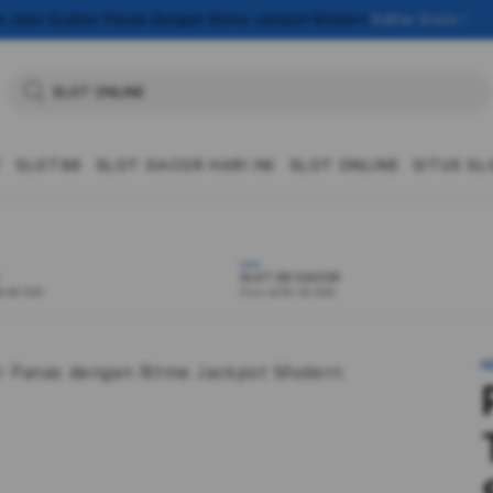
n Jalur Scatter Panas dengan Ritme Jackpot Modern
Daftar Disini !
T
SLOT88
SLOT GACOR HARI INI
SLOT ONLINE
SITUS S
NEW
SLOT 88 GACOR
9.99 SGD
From $752.00 SGD
N