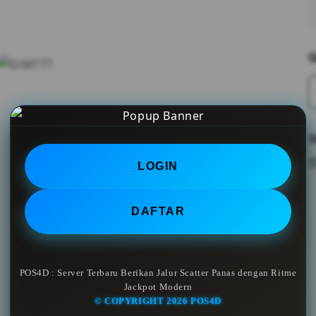
Q
Open
media
5
in
modal
G
LOGIN
DAFTAR
POS4D : Server Terbaru Berikan Jalur Scatter Panas dengan Ritme
Jackpot Modern
© COPYRIGHT 2026 POS4D