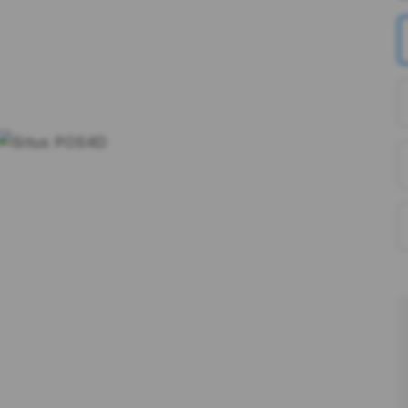
Open
media
3
in
modal