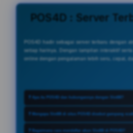
in
modal
POS4D : Server Terb
POS4D hadir sebagai server terbaru dengan atm
setiap harinya. Dengan tampilan interaktif se
online dengan pengalaman lebih seru, cepat, d
❓ Apa itu POS4D dan hubungannya dengan Slot88?
POS4D merupakan situs penyedia layanan sl
❓ Mengapa Slot88 di situs POS4D disebut gampang scat
ini memastikan seluruh pemain mendapatk
permainan yang adil.
Game yang tersedia di POS4D memiliki tin
❓ Bagaimana cara mendaftar akun Slot88 di POS4D?