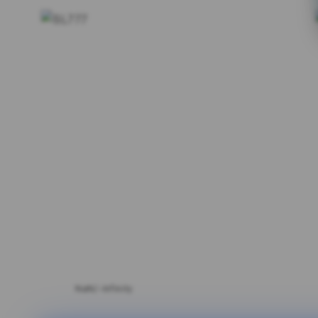
Open
media
6
in
modal
Open
of
NaN
/
-Infinity
media
8