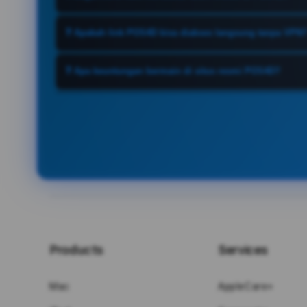
algoritma kemenangan terbaru tahun 2026
Proses pendaftaran sangat sederhana. Kunj
❓ Apakah link POS4D bisa diakses langsung tanpa VPN
aktif, Anda bisa langsung menikmati semu
Ya, POS4D menyediakan link alternatif re
❓ Apa keuntungan bermain di situs resmi POS4D?
dengan lancar dan cepat tanpa memerlukan 
Keuntungan utama adalah keamanan trans
memberikan bonus melimpah serta laya
terpercaya.
Products
Services
Mac
AppleCare+