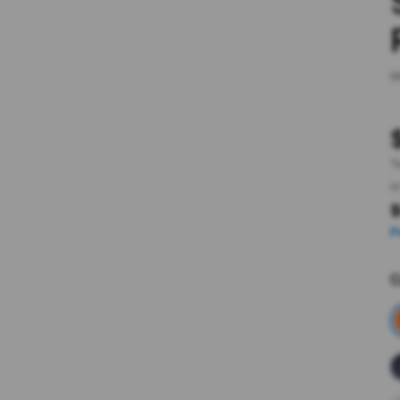
S
T
o
$
P
C