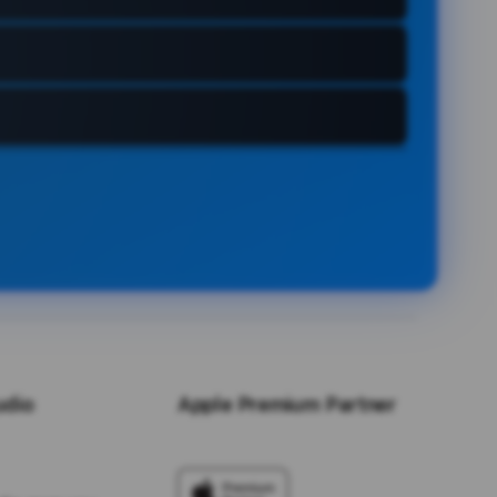
ua kalangan pemain di Indonesia.
dan isi data yang diperlukan. Setelah akun
akan satu akun saja.
 di Indonesia. Anda dapat mengakses situs
at koneksi menjadi tidak stabil.
uh. Sebagai partner resmi Slot88, POS4D
an pengalaman bermain yang nyaman dan
udio
Apple Premium Partner