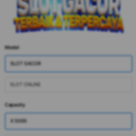
Model
SLOT GACOR
SLOT ONLINE
Capacity
X 5000