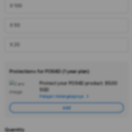
X 100
X 50
X 20
Protection+ for POS4D (1 year plan)
Protect your POS4D product.
$5.00
Ad
SGD
App
Pelajari Selengkapnya
Car
Add
Quantity