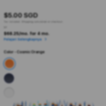
$5.00 SGD
Tax included.
Shipping
calculated at checkout.
or
$68.25
/mo. for 4 mo.
Pelajari Selengkapnya
Color
- Cosmic Orange