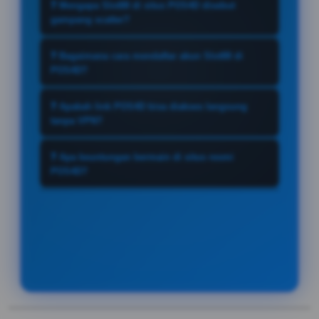
❓ Mengapa Slot88 di situs POS4D disebut
layanan slot online yang telah
gampang scatter?
memiliki lisensi resmi sebagai mitra
Game yang tersedia di POS4D
utama Slot88 di Indonesia.
❓ Bagaimana cara mendaftar akun Slot88 di
memiliki tingkat kemenangan atau
POS4D?
Kerjasama ini memastikan seluruh
RTP yang sangat tinggi. Seluruh
pemain mendapatkan akses
Proses pendaftaran sangat
koleksi game Slot88 dikurasi
❓ Apakah link POS4D bisa diakses langsung
langsung ke game Slot88 yang asli
sederhana. Kunjungi link slot gacor
tanpa VPN?
berdasarkan algoritma kemenangan
dengan sistem keamanan data
resmi POS4D, pilih menu daftar, dan
terbaru tahun 2026 untuk
Ya, POS4D menyediakan link
terbaik dan jaminan permainan yang
isi data yang diperlukan. Setelah
❓ Apa keuntungan bermain di situs resmi
memberikan peluang maxwin
alternatif resmi anti blokir yang
POS4D?
adil.
akun aktif, Anda bisa langsung
maksimal bagi semua kalangan
dirancang khusus untuk pemain di
menikmati semua jenis permainan
Keuntungan utama adalah keamanan
pemain di Indonesia.
Indonesia. Anda dapat mengakses
slot88 online hanya dengan
transaksi dan jaminan pembayaran
situs dengan lancar dan cepat tanpa
menggunakan satu akun saja.
kemenangan secara penuh. Sebagai
memerlukan aplikasi tambahan
partner resmi Slot88, POS4D
seperti VPN yang sering kali
memberikan bonus melimpah serta
membuat koneksi menjadi tidak
layanan pelanggan yang aktif 24 jam
stabil.