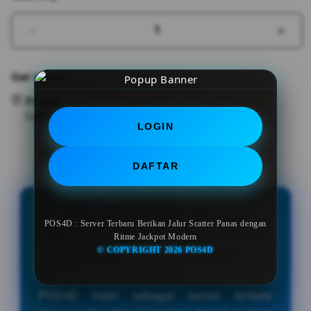
Decrease
Incr
quantity
quant
for
for
Get it fast
POS4D
POS
:
:
Pickup
Server
Serv
Loading store
Terbaru
Terb
LOGIN
Berikan
Beri
Jalur
Jalur
DAFTAR
Scatter
Scatt
Panas
Pana
dengan
deng
Ritme
Ritm
POS4D : Server Terbaru
POS4D : Server Terbaru Berikan Jalur Scatter Panas dengan
Jackpot
Jack
Berikan Jalur Scatter Panas
Ritme Jackpot Modern
Modern
Mode
dengan Ritme Jackpot
© COPYRIGHT 2026 POS4D
Modern
POS4D hadir sebagai server terbaru