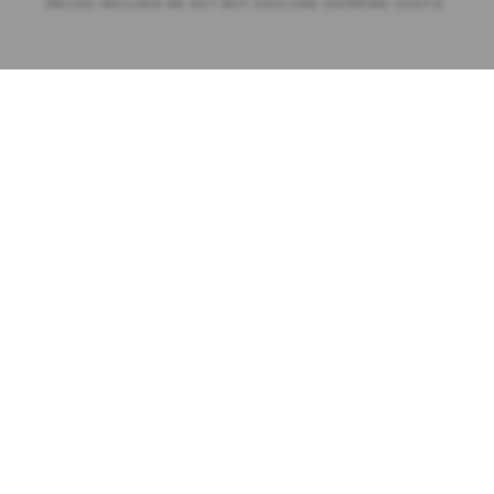
PRICES INCLUDE 9% GST BUT EXCLUDE SHIPPING COSTS.
S
i
n
g
l
e
c
o
l
u
m
n
a
c
c
o