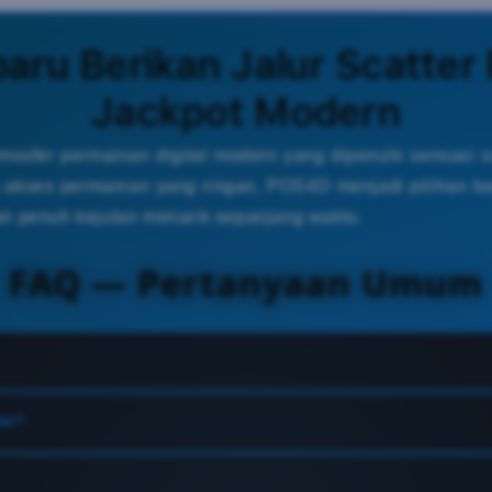
in
modal
aru Berikan Jalur Scatte
Jackpot Modern
osfer permainan digital modern yang dipenuhi sensasi s
rta akses permainan yang ringan, POS4D menjadi pilihan b
an penuh kejutan menarik sepanjang waktu.
FAQ — Pertanyaan Umum
ot online yang telah memiliki lisensi resmi sebagai 
ter?
an akses langsung ke game Slot88 yang asli dengan 
gkat kemenangan atau RTP yang sangat tinggi. Seluruh