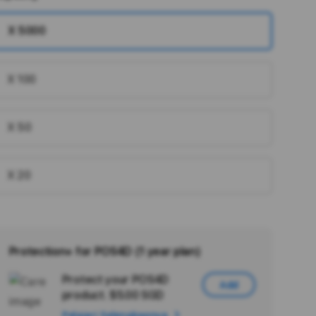
X 5000
X 100
X 50
X 20
Protection+ for POS4D (1 year plan)
Protect your POS4D
Add
Add
product.
$5.00 SGD
Apple
Pelajari Selengkapnya