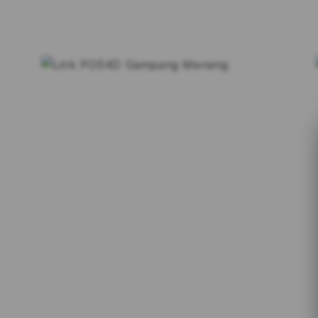
Open
media
4
in
modal