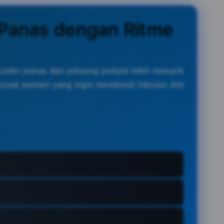
r Panas dengan Ritme
catter panas dan peluang jackpot lebih menarik
anyak pemain yang ingin menikmati hiburan slot
mitra utama Slot88 di Indonesia. Kerjasama
sistem keamanan data terbaik dan jaminan
 koleksi game Slot88 dikurasi berdasarkan