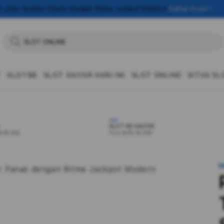
n Jalur Scatter Panas dengan Ritme Jackpot Modern
Daftar Disini !
T
SLOT88
SLOT GACOR HARI INI
SLOT ONLINE
SITUS S
NEW
SLOT 88 GACOR
9.99 SGD
From $752.00 SGD
N