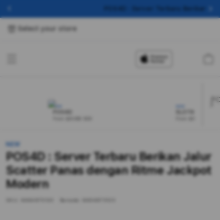
POS4D : Server Terbaru Berikan Ja
Select your store
Cart
NEW
NEW
POS4D
SLOT88
From $8.008 SGD
From $889.99 SGD
NEW
POS4D : Server Terbaru Berikan Jalur
Scatter Panas dengan Ritme Jackpot
Modern
SKU:
9484875120
Barcode:
9484875120