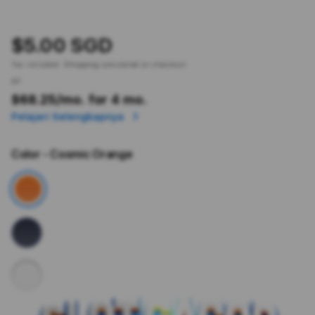
$5.00 SGD
Tax included.
Shipping
calculated at checkout.
or
$68.25
/mo. for 4 mo.
Pelajari Selengkapnya
Color
- Cosmic Orange