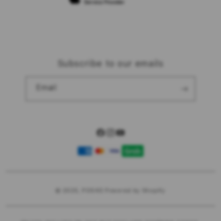
Subscribe to our emails
Email
Facebook
Instagram
YouTube
Payment
methods
© 2025,
POS4D
Powered by Shopify