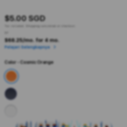
$5.00 SGD
Tax included.
Shipping
calculated at checkout.
or
$68.25
/mo. for 4 mo.
Pelajari Selengkapnya
Color
- Cosmic Orange