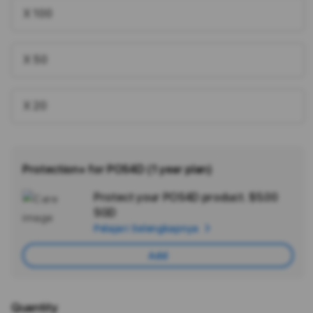
X 100
X 50
X 20
Protection+ for POS4D (1 year plan)
Protect your POS4D product.
$5.00
Ad
SGD
App
Pelajari Selengkapnya
Car
Add
Quantity