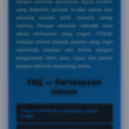
dengan atmosfer permainan digital modern
yang dipenuhi sensasi scatter panas dan
peluang jackpot lebih menarik setiap
harinya. Dengan tampilan interaktif serta
akses permainan yang ringan, POS4D
menjadi pilihan banyak pemain yang ingin
menikmati hiburan slot online dengan
pengalaman lebih seru, cepat, dan penuh
kejutan menarik sepanjang waktu.
FAQ — Pertanyaan
Umum
❓ Apa itu POS4D dan hubungannya dengan
Slot88?
POS4D merupakan situs penyedia