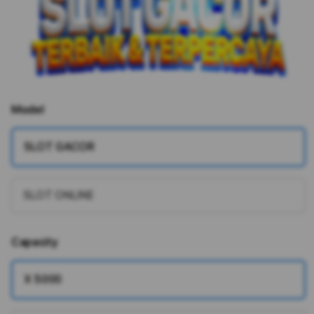
Model
SLOT GACOR
SLOT ONLINE
Capacity
X 5000